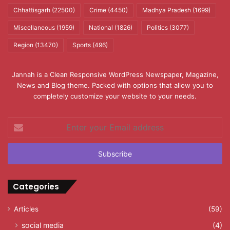
Chhattisgarh
(22500)
Crime
(4450)
Madhya Pradesh
(1699)
Miscellaneous
(1959)
National
(1826)
Politics
(3077)
Region
(13470)
Sports
(496)
Jannah is a Clean Responsive WordPress Newspaper, Magazine,
News and Blog theme. Packed with options that allow you to
completely customize your website to your needs.
Enter
your
Email
address
Categories
Articles
(59)
social media
(4)