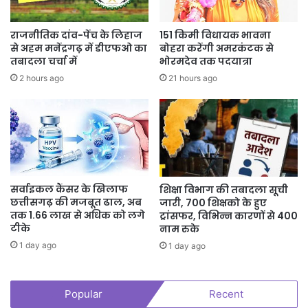
होती है। इस संबंध में सामाजिक· बहिष्कार प्रतिषेध अधिनियम को आगामी
विधानसभा सत्र में सामाजिक बहिष्कार केसंबंध में सक्षम ·कानून बनाने के लिए पहल
राजनीतिक दांव-पेंच के लिहाज
151 किमी विधायक भावना
करें ताकि अनेक प्रताडि़तों को न्याय मिल सके।
से अहम मनेंद्रगढ़ में डीएफओ का
बोहरा करेंगी अमरकंटक से
तबादला चर्चा में
भोरमदेव तक पदयात्रा
2 hours ago
21 hours ago
सर्वाइकल कैंसर के खिलाफ
शिक्षा विभाग की तबादला सूची
छत्तीसगढ़ की मजबूत ढाल, अब
जारी, 700 शिक्षको के हुए
तक 1.66 लाख से अधिक को लगे
ट्रांसफर, विभिन्न कारणों से 400
टीके
नाम रुके
1 day ago
1 day ago
Popular
Recent