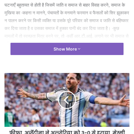
घटनाएँ बहुतायत से होती है जिसमें जाति व समाज से बाहर विवाह करने, समाज के
मुखिया का ·कहना न मानने, पंचायतों के मनमाने फरमान व फैसलों को सिर झुकाकर
न पालन करने पर किसी व्यक्ति या उसके पूरे परिवार को समाज व जाति से बहिष्कार
कर दिया जाता है व उसका समाज में हुक्का पानी बंद कर दिया जाता है। ·कुछ
मामलों में तो स्वच्छता मित्र बनने पर, तो ·कहीं आर.टी.आई. लगाने पर भी समाज से
बहिष्कृत कर दिया गया है। पूरे प्रदेश में 30 हजार से अधिक व्यक्ति सामाजिक
Show More
बहिष्कार जैसी ·कुरीति के शिकार हैं। अंधश्रद्धा निर्मूलन समिति सामाजिक
बहिष्कारजैसी सामाजिक कुरीति के खिलाफ जनजागरण एवं प्रताडि़त लोगों की मदद
के लिए पिछले कुछ वर्षों से लगातार कार्य कर रही है। समिति सभी जनप्रतिनिधियों
को पत्र लिखकर आगामी विधानसभा सत्र में सामाजिक बहिष्कार के खिलाफ कानून
बनाने की मांग कर रही है। इसी परिप्रेक्ष्य में महाराष्ट्र विधानसभा में सभी सदस्यो ने
सामाजिक बहिष्कार प्रतिषेध अधिनियम के संबंध में महत्वपूर्ण कानून को बिना किसी
विरोध के सर्वसम्मति से11 अप्रैल 2016 को पारित कर दिया तथा 20 जून 2017
को माननीय राष्ट्रपति द्वारा मंजूरी मिलने के बाद 3 जुलाई 2017 से पूरे महाराष्ट्र
में लागू कर दिया गया ।इसी प्रकार हमारे प्रदेश में भी सामाजिक बहिष्कार प्रतिषेध
अधिनियम की महती आवश्यकता महसूस की जा रही है।
डॉ. मिश्र ने कहा कि सामाजिक· बहिष्कार होने से दंडित व्यक्ति व उसका परिवार गाँव
फीफा, अर्जेंटीना ने अल्जेरिया को 3-0 से हराया, मेस्सी