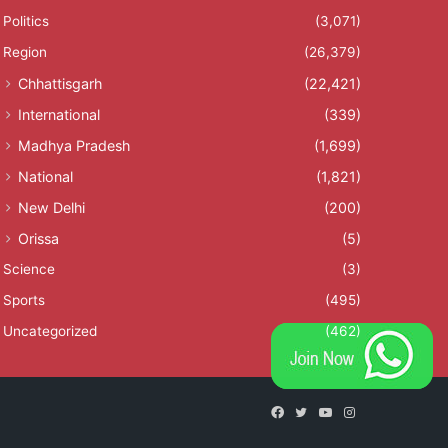
Politics
(3,071)
Region
(26,379)
Chhattisgarh
(22,421)
International
(339)
Madhya Pradesh
(1,699)
National
(1,821)
New Delhi
(200)
Orissa
(5)
Science
(3)
Sports
(495)
Uncategorized
(462)
Facebook
Twitter
YouTube
Instagram