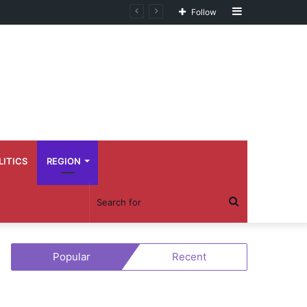
Sidebar
Follow
LITICS
REGION
Search
for
Popular
Recent