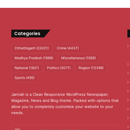
Categories
Chhattisgarh
(22421)
Crime
(4437)
Madhya Pradesh
(1699)
Miscellaneous
(1956)
National
(1821)
Politics
(3071)
Region
(13396)
Sports
(495)
Jannah is a Clean Responsive WordPress Newspaper,
Magazine, News and Blog theme. Packed with options that
allow you to completely customize your website to your
needs.
Enter