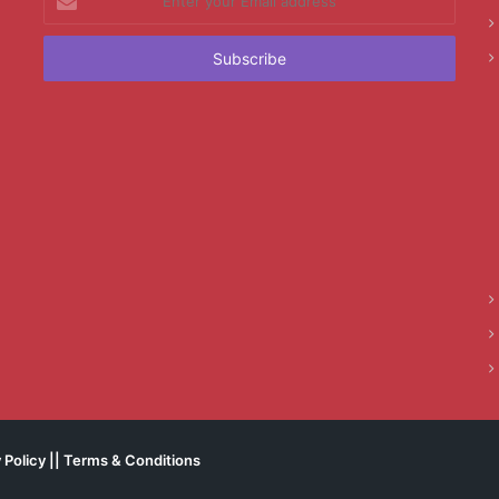
your
Email
address
 Policy
||
Terms & Conditions