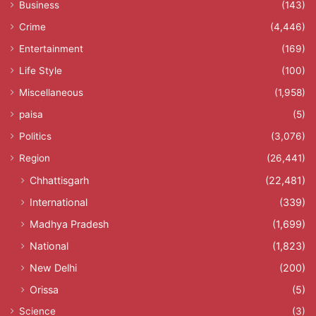
Business
(143)
Crime
(4,446)
Entertainment
(169)
Life Style
(100)
Miscellaneous
(1,958)
paisa
(5)
Politics
(3,076)
Region
(26,441)
Chhattisgarh
(22,481)
International
(339)
Madhya Pradesh
(1,699)
National
(1,823)
New Delhi
(200)
Orissa
(5)
Science
(3)