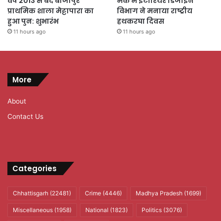
वर्ष 2013 से बंद बीजापुर
मैक में इंटीरियर डिजाइन
प्राथमिक शाला मेट्टापारा का
विभाग ने मनाया राष्ट्रीय
हुआ पुन: शुभारंभ
हथकरघा दिवस
11 hours ago
11 hours ago
More
About
Contact Us
Categories
Chhattisgarh
(22481)
Crime
(4446)
Madhya Pradesh
(1699)
Miscellaneous
(1958)
National
(1823)
Politics
(3076)