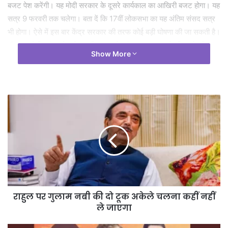
बजट पेश करेंगी। यह मोदी सरकार के दूसरे कार्यकाल का आखिरी बजट होगा। यह
सत्र 9 फरवरी तक चलेगा। बता दें कि 17वीं लोकसभा का यह अंतिम संसद सत्र
भी होगा। ऐसे में इस बार केंद्र सरकार की तरफ कोई बड़ी घोषणा की जा सकती है।
गौरतलब है कि संसद के शीतकालीन सत्र के दौरान सत्ता पक्ष और विपक्ष के बीच
Show More
जमकर हंगामा हुआ था। उस दौरान संसद के दोनों सदनों के बीच कई अहम बिलों
पर चर्चा हुई थी और कई अहम कानून भी पास कराए गए थे। शीतकालीन सत्र के
दौरान संसद की सुरक्षा में सेंध को लेकर भी विपक्ष केंद्र से जवाब मांग रहा था।
Tags
All-party Meeting
सर्वदलीय बैठक
राहुल पर गुलाम नबी की दो टूक अकेले चलना कहीं नहीं
ले जाएगा