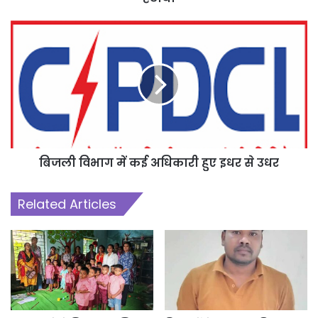
किया कि वे संबंधित निर्माण एजेंसियों को कार्य प्रारंभ करने का नोटिस दें, फिर भी
यदि उनके द्वारा कार्य प्रारंभ नहीं किया जाता तो उनकी जमा अमानत राशि राजसात
करते हुये उन्हें ब्लेक लिस्टेड किये जाने की कार्यवाही करें। उद्योग मंत्री श्री देवांगन
ने अधिकारियों से कहा कि विकास व निर्माण कार्यो के संपादन के दौरान संबंधित
अभियंतागण कार्यो की निरंतर मानीटरिंग करें, गुणवत्ता पर विशेष ध्यान रखें तथा यह
अंतिम रूप से सुनिश्चित करें कि विकास कार्य पूरी गुणवत्ता के साथ संपादित हों तथा
कार्य में उपयोग की जाने वाली सामग्री निर्धारित मानकों के अनुरूप हों।
बिजली विभाग में कई अधिकारी हुए इधर से उधर
विविध निर्माण कार्यो की वार्डवार समीक्षा
Related Articles
बैठक के दौरान उद्योग मंत्री देवांगन ने दर्री जोन व सर्वमंगला नगर जोन के वार्डो में
विभिन्न मदों जिला खनिज न्यास मद, अधोसंरचना, वित्त आयोग मद, मध्यक्षेत्र
आदिवासी विकास प्राधिकरण, राजस्व व आपदा प्रबंधन, प्रभारी मंत्री मद,
विधायक मद, सी.एस.आर. मद, महापौर मद, पार्षद निधि, निगम मद सहित अन्य
विभिन्न मदों के अंतर्गत किये जाने वाले सी.सी. रोड निर्माण, नाली निर्माण, सामुदायिक
भवन, सार्वजनिक शेड मंच, स्कूल भवन, आंगनबाड़ी, किचन शेड, अहाता व