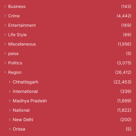
Business
(143)
Crime
(4,442)
Entertainment
(169)
Life Style
(99)
Miscellaneous
(1,956)
paisa
(5)
Politics
(3,075)
Region
(26,412)
Chhattisgarh
(22,453)
International
(339)
Madhya Pradesh
(1,699)
National
(1,822)
New Delhi
(200)
Orissa
(5)