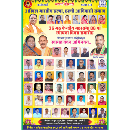
तेजी के साथ-साथ आमजन की समस्याओं व शिकायतों पर विशेष रूप से फोकस करें
तथा प्राप्त शिकायतों का समयसीमा में निराकरण करायें।
बैठक के दौरान अपर आयुक्त विनय मिश्रा, अधीक्षण अभियंता सुरेश बरूआ, वार्ड
पार्षद मुकुंद सिंह कंवर, अजय कुमार चन्द्रा, विनम्र तिवारी, किशन लाल केंवट,
जनकसिंह राजपूत, अयोध्याबाई कंवर, सम्मत कुंवर, राधा महंत, फिरतराम साहू,
कल्याणीबाई यादव, प्रीति दिनेश शर्मा, सुखविंदर कौर, आरती सिंह, प्रेमकुमार साहू,
रामाधार पटेल, बहत्तर सिंह कंवर, कार्यपालन अभियंता राकेश मसीह, दर्री जोन
कमिश्नर लीलाधर पटेल, सर्वमंगला नगर जोन कमिश्नर सुनील टांडे, स्वास्थ्य
अधिकारी डॉ.संजय तिवारी, निगम सचिव रामेश्वर सिंह कंवर, सहायक राजस्व
अधिकारी सचिन तिवारी, सहायक अभियंता राहुल मिश्रा, यशवंत जोगी, सुशीलचन्द्र
सोनी, रितेश सिंह, प्रमोद जगत, शैलेन्द्र नामदेव, उत्तमदास महंत, महेश्वर सिंह
आदि के साथ अन्य अधिकारी कर्मचारी उपस्थित थे।