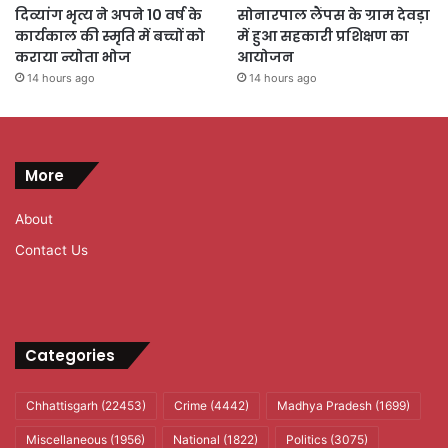
दिव्यांग भृत्य ने अपने 10 वर्ष के
सोनारपाल लैंपस के ग्राम देवड़ा
कार्यकाल की स्मृति में बच्चों को
में हुआ सहकारी प्रशिक्षण का
कराया न्योता भोज
आयोजन
14 hours ago
14 hours ago
More
About
Contact Us
Categories
Chhattisgarh
(22453)
Crime
(4442)
Madhya Pradesh
(1699)
Miscellaneous
(1956)
National
(1822)
Politics
(3075)