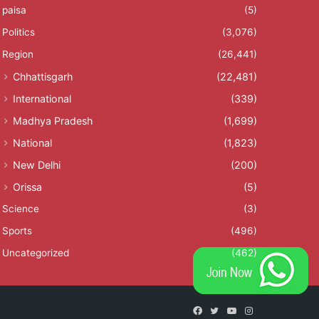
paisa
(5)
Politics
(3,076)
Region
(26,441)
Chhattisgarh
(22,481)
International
(339)
Madhya Pradesh
(1,699)
National
(1,823)
New Delhi
(200)
Orissa
(5)
Science
(3)
Sports
(496)
Uncategorized
(462)
Facebook
Twitter
YouTube
Instagram