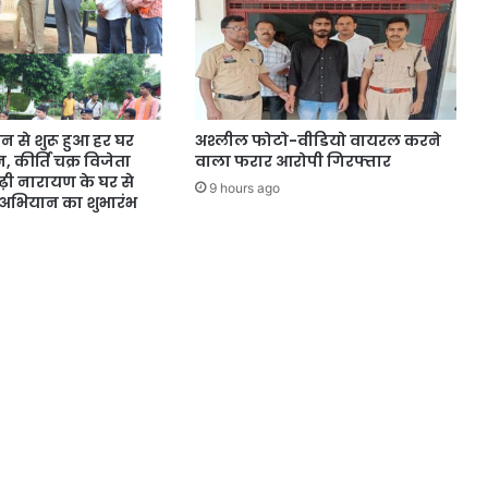
न से शुरू हुआ हर घर
अश्लील फोटो-वीडियो वायरल करने
 कीर्ति चक्र विजेता
वाला फरार आरोपी गिरफ्तार
़ी नारायण के घर से
9 hours ago
ति अभियान का शुभारंभ