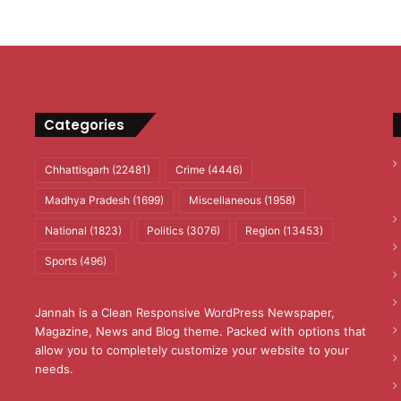
Categories
Chhattisgarh
(22481)
Crime
(4446)
Madhya Pradesh
(1699)
Miscellaneous
(1958)
National
(1823)
Politics
(3076)
Region
(13453)
Sports
(496)
Jannah is a Clean Responsive WordPress Newspaper,
Magazine, News and Blog theme. Packed with options that
allow you to completely customize your website to your
needs.