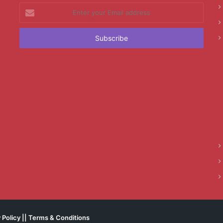
Enter
your
Email
address
 Policy
||
Terms & Conditions