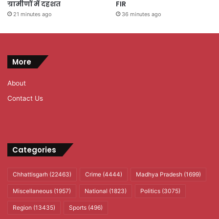
ग्रामीणों में दहशत
FIR
21 minutes ago
36 minutes ago
More
About
Contact Us
Categories
Chhattisgarh
(22463)
Crime
(4444)
Madhya Pradesh
(1699)
Miscellaneous
(1957)
National
(1823)
Politics
(3075)
Region
(13435)
Sports
(496)