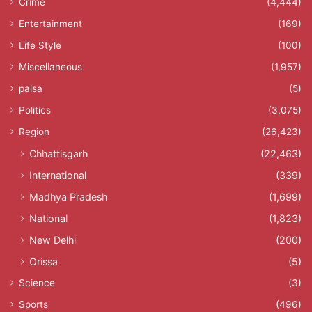
Crime
(4,444)
Entertainment
(169)
Life Style
(100)
Miscellaneous
(1,957)
paisa
(5)
Politics
(3,075)
Region
(26,423)
Chhattisgarh
(22,463)
International
(339)
Madhya Pradesh
(1,699)
National
(1,823)
New Delhi
(200)
Orissa
(5)
Science
(3)
Sports
(496)