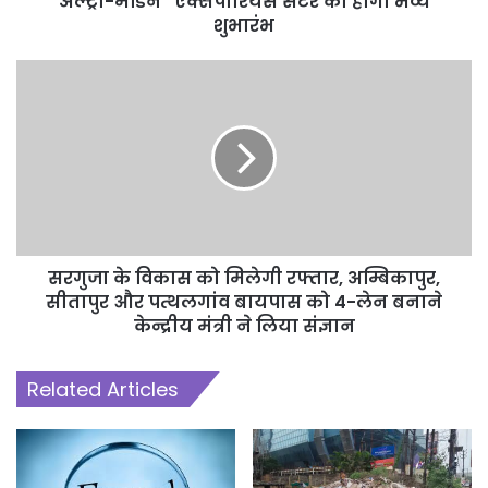
अल्ट्रा-मॉडर्न ' एक्सपीरियंस सेंटर का होगा भव्य
आयुक्त प्रवीण वर्मा कार्यपालन अभियंता गोपाल भारद्वाज,प्रवीर वार्ड के पार्षद शेख
शुभारंभ
जाहिद हुसैन के साथ जगदलपुर के विभिन्न समाज एवं संघ के प्रमुख पं.रोमित
तिवारी जेबी सिंह,अनूप जैन, धरमचंद शर्मा, जयंत नायडू यशवर्धन राव, नवरत्न
जलोटा, कौशिक शुक्ला,अभिषेक जैन रामनरेशपांडे, गोविन्द ईनानी,अवतार सिंह
,स्वर्ण सिंह,राजेश दास, डॉ मनोज पाणिग्रही,मनीष मूलचंदानी,हरीश
नागवंशी,आत्माराम जोशी,योगेश सिंह,रोशन झा, राजपाल कशेर, नवीन बोथरा,बीके
सिंह सहित विभिन्न समाजों के प्रतिनिधि मौजूद रहे।
सरगुजा के विकास को मिलेगी रफ्तार, अम्बिकापुर,
सीतापुर और पत्थलगांव बायपास को 4-लेन बनाने
केन्द्रीय मंत्री ने लिया संज्ञान
Related Articles