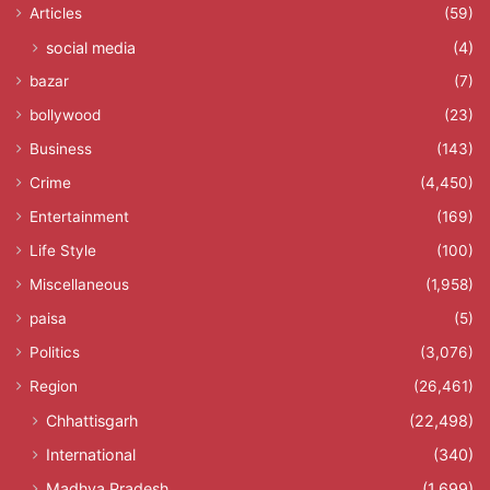
Articles
(59)
social media
(4)
bazar
(7)
bollywood
(23)
Business
(143)
Crime
(4,450)
Entertainment
(169)
Life Style
(100)
Miscellaneous
(1,958)
paisa
(5)
Politics
(3,076)
Region
(26,461)
Chhattisgarh
(22,498)
International
(340)
Madhya Pradesh
(1,699)