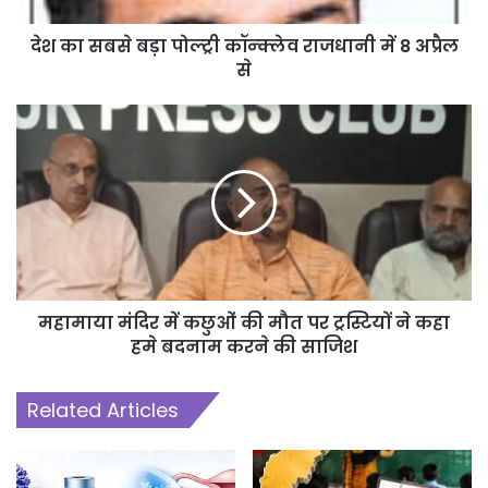
नीरज गजेंद्र, विद्या सोनी, राजेंद्र कुमार पाध्ये, अभिनंदन मिश्रा, अनुज कुमार
पटेल, परसराम टंडन, राजेश कुमार श्रीवास्तव, कौस्तुभ पेंडसे, अमृत कुमार
देश का सबसे बड़ा पोल्ट्री कॉन्क्लेव राजधानी में 8 अप्रैल
खलखो, एचएस रात्रे, गौतम कुमार, अनिल तिवारी, वैश्वनी सिन्हा, मीना चंदेल,
से
लक्ष्मीकांत निर्णेजक शामिल है।
महामाया मंदिर में कछुओं की मौत पर ट्रस्टियों ने कहा
हमे बदनाम करने की साजिश
Related Articles