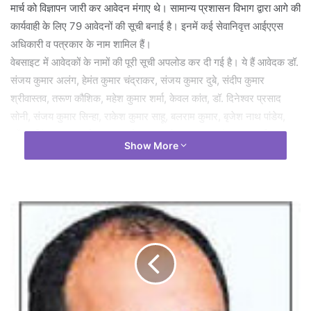
मार्च को विज्ञापन जारी कर आवेदन मंगाए थे। सामान्य प्रशासन विभाग द्वारा आगे की
कार्यवाही के लिए 79 आवेदनों की सूची बनाई है। इनमें कई सेवानिवृत्त आईएएस
अधिकारी व पत्रकार के नाम शामिल हैं।
वेबसाइट में आवेदकों के नामों की पूरी सूची अपलोड कर दी गई है। ये हैं आवेदक डॉ.
संजय कुमार अलंग, हेमंत कुमार चंद्राकर, संजय कुमार दुबे, संदीप कुमार
श्रीवास्तव, तरूण कौशिक, महेश कुमार शर्मा, केवल कांत, डॉ. दिनेश्वर प्रसाद
सोनी, संजय कुमार सिन्हा, राकेश कुमार साहू, बलराम कुमार, बृजेश नाथ पांडेय,
नरेंद्र सिंह चावला, मनोज राय, यशोदा यादव, हेमराज साहू, संजय कुमार सिन्हा,
Show More
उमेश कुमार अग्रवाल, आलोक मिश्रा, रुद्र अवस्थी, डॉ. जितेंद्र कुमार सिंगरौल,
मनोज सिंह बघेल, अशोक कुमार शुक्ल, संतोष कुमार शर्मा, मनोज कुमार त्रिवेदी,
प्रहलाद कुमार निषाद, आयुष शुक्ला, राजेश रंजन सिन्हा, उन्नति साहू, कुसुम साहू,
कीर्तन प्रसाद श्रीवास, घनाराम साहू, सिद्धी शर्मा, पियुष पांडेय, बृजेश कुमार मिश्रा,
ज्योति दामले, रजनीश चंद्राकर, केशव केदार नाथ शर्मा, डॉ. शिरीषचंद्र मिश्रा,
डॉ. सुनील कुमार सिंह, राजकुमार मिश्रा, मनोज राय, विजय कुमार लांजे, देवी
प्रसाद चंद्राकर, सुरेंद्र कुमार पांडेय, ललित कुमार सोनी, सुरेंद्र कुमार, राजेश
लाहोटी, रेनू नंदी, नवल सिंह ठाकुर, गुरमीत सिंह खालसा, छबिलेश्वर जोशी,
अमरेन्दर जीत परिहार, जयेश बोथरा, कृष्ण नंदन सिंह, दीपक कुमार जैन, डॉ.