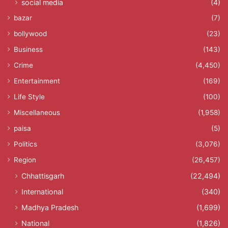
social media
(4)
bazar
(7)
bollywood
(23)
Business
(143)
Crime
(4,450)
Entertainment
(169)
Life Style
(100)
Miscellaneous
(1,958)
paisa
(5)
Politics
(3,076)
Region
(26,457)
Chhattisgarh
(22,494)
International
(340)
Madhya Pradesh
(1,699)
National
(1,826)