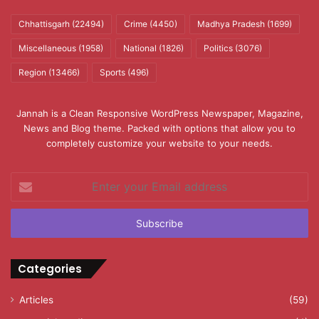
Chhattisgarh
(22494)
Crime
(4450)
Madhya Pradesh
(1699)
Miscellaneous
(1958)
National
(1826)
Politics
(3076)
Region
(13466)
Sports
(496)
Jannah is a Clean Responsive WordPress Newspaper, Magazine,
News and Blog theme. Packed with options that allow you to
completely customize your website to your needs.
Enter
your
Email
address
Categories
Articles
(59)