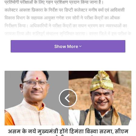
प्रतियोगी परीक्षाओं के लिए गहन प्रशिक्षण प्रदान किया जाना है।
कलेक्टर आकाश छिकारा के निर्देश पर डिप्टी कलेक्टर मनीष वर्मा एवं आदिवासी
विकास विभाग के सहायक आयुक्त गणेश राम सोरी ने परीक्षा केंद्रों का औचक
निरीक्षण किया। अधिकारियों ने परीक्षा केंद्रों का सघन भ्रमण कर व्यवस्थाओं का
जायजा लिया और शांतिपूर्ण संचालन सुनिश्चित कराया। बस्तर जिले में इस परीक्षा के
प्रति छात्र-छात्राओं में भारी उत्साह देखा गया। आधिकारिक आंकड़ों के अनुसार,
Show More
परीक्षा के लिए कुल 1455 परीक्षार्थी पंजीकृत थे, जिनमें से 1192 परीक्षार्थी
उपस्थित रहे, जबकि 263 परीक्षार्थी अनुपस्थित पाए गए।
रविवार को आयोजित इस चयन परीक्षा की प्रक्रिया सुबह 9:30 बजे ओएमआर शीट
भरने के साथ शुरू हुई, जिसके पश्चात 10 बजे से दोपहर 1 बजे तक मुख्य परीक्षा
आयोजित की गई। विभाग द्वारा अभ्यर्थियों की सुविधा के लिए 1 मई से ही प्रवेश पत्र
ऑनलाइन उपलब्ध करा दिए गए थे, और तकनीकी सहायता के लिए सहायक आयुक्त
कार्यालय को भी मुस्तैद रखा गया था। प्रशासन की सुव्यवस्थित योजना और वरिष्ठ
अधिकारियों की निगरानी में परीक्षा का आयोजन पूर्ण कर लिया गया है।
असम के नये मुख्यमंत्री होंगे हिमंता बिस्वा सरमा, सीएम