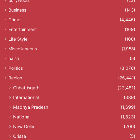
bollywood
(23)
Business
(143)
Crime
(4,446)
Entertainment
(169)
Life Style
(100)
Miscellaneous
(1,958)
paisa
(5)
Politics
(3,076)
Region
(26,441)
Chhattisgarh
(22,481)
International
(339)
Madhya Pradesh
(1,699)
National
(1,823)
New Delhi
(200)
Orissa
(5)