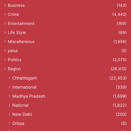
Business
(143)
Crime
(4,442)
Entertainment
(169)
Life Style
(99)
Miscellaneous
(1,956)
paisa
(5)
Politics
(3,075)
Region
(26,412)
Chhattisgarh
(22,453)
International
(339)
Madhya Pradesh
(1,699)
National
(1,822)
New Delhi
(200)
Orissa
(5)