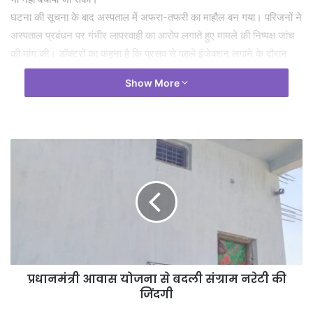
घटना की सूचना के बाद अस्पताल में अफरा-तफरी का माहौल बन गया। परिजनों ने
अस्पताल प्रबंधन पर गंभीर लापरवाही का आरोप लगाते हुए मामले की निष्पक्ष जांच
की मांग की। डॉक्टरों का कहना है कि प्रसव से पहले इंजेक्शन लगाने के दौरान
महिला को उल्टी हुई, जो श्वास नली में फंस गई। इससे सांस लेने की समस्या
Show More
उत्पन्न हुई और स्थिति तेजी से बिगड़ने के कारण उसकी मौत हो गई।
फिलहाल मामले को गंभीरता से लेते हुए अस्पताल प्रबंधन द्वारा आवश्यक जांच
प्रक्रिया शुरू कर दी गई है। जांच रिपोर्ट आने के बाद ही मौत के वास्तविक कारणों
का पता चल सकेगा।
प्रधानमंत्री आवास योजना से बदली संग्राम नरेटी की
जिंदगी