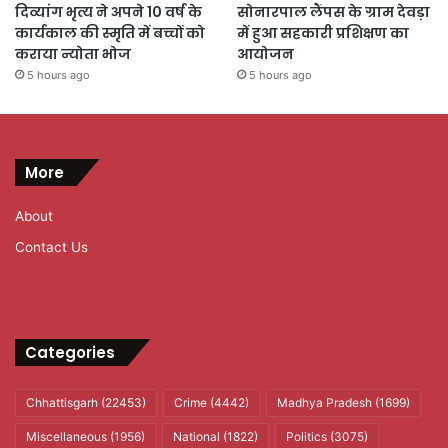
दिव्यांग भृत्य ने अपने 10 वर्ष के
सोनारपाल लैंपस के ग्राम देवड़ा
कार्यकाल की स्मृति में बच्चों को
में हुआ सहकारी प्रशिक्षण का
कराया न्योता भोज
आयोजन
5 hours ago
5 hours ago
More
About
Contact Us
Categories
Chhattisgarh
(22453)
Crime
(4442)
Madhya Pradesh
(1699)
Miscellaneous
(1956)
National
(1822)
Politics
(3075)