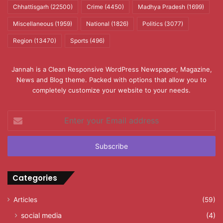
Chhattisgarh
(22500)
Crime
(4450)
Madhya Pradesh
(1699)
Miscellaneous
(1959)
National
(1826)
Politics
(3077)
Region
(13470)
Sports
(496)
Jannah is a Clean Responsive WordPress Newspaper, Magazine,
News and Blog theme. Packed with options that allow you to
completely customize your website to your needs.
Enter
your
Email
address
Categories
Articles
(59)
social media
(4)