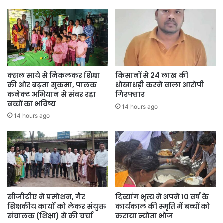
करने तथा गुणवत्ता व समय-सीमा का विशेष ध्यान रखने के निर्देश दिए।
क्सल साये से निकलकर शिक्षा
किसानों से 24 लाख की
की ओर बढ़ता सुकमा, पालक
धोखाधड़ी करने वाला आरोपी
कनेक्ट अभियान से संवर रहा
गिरफ्तार
बच्चों का भविष्य
14 hours ago
14 hours ago
राष्ट्रीय राजमार्ग और कंठी घाट का किया निरीक्षण, अधूरे कार्यों को बारिश से पहले
पूरा करने कहा
लोक निर्माण विभाग के सचिव श्री बंसल ने बैठक के बाद राष्ट्रीय राजमार्ग-343
और कंठीघाट में निर्माणाधीन सड़क का निरीक्षण कर कार्यों की प्रगति की जानकारी
सीजीटीए ने प्रमोशन, गैर
दिव्यांग भृत्य ने अपने 10 वर्ष के
ली तथा संबंधित अधिकारियों को आवश्यक दिशा-निर्देश दिए। उन्होंने राष्ट्रीय
शिक्षकीय कार्यों को लेकर संयुक्त
कार्यकाल की स्मृति में बच्चों को
राजमार्ग-343 का निरीक्षण करते हुए कहा कि बरसात के पहले नाली निर्माण एवं
संचालक (शिक्षा) से की चर्चा
कराया न्योता भोज