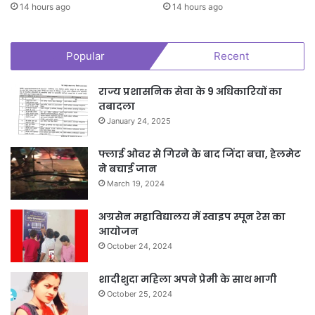
जल निकासी संबंधी सभी कार्य समयबद्ध रूप से पूर्ण कर लें, ताकि वर्षा के दौरान
14 hours ago
14 hours ago
आवागमन बाधित न हो व लोगों को किसी प्रकार की असुविधा का सामना न करना
पड़े। उन्होंने सड़कों और पुलों के निर्माण में गुणवत्ता तथा सड़क सुरक्षा के मानकों का
Popular
Recent
विशेष ध्यान रखने के निर्देश दिए।
राज्य प्रशासनिक सेवा के 9 अधिकारियों का
तबादला
January 24, 2025
फ्लाई ओवर से गिरने के बाद जिंदा बचा, हेलमेट
ने बचाई जान
March 19, 2024
अग्रसेन महाविद्यालय में स्वाइप स्पून रेस का
आयोजन
October 24, 2024
शादीशुदा महिला अपने प्रेमी के साथ भागी
October 25, 2024