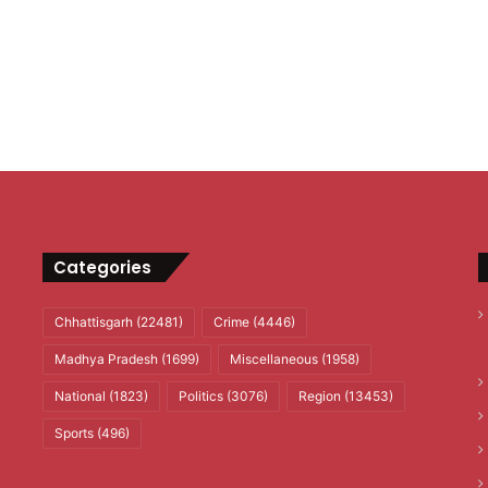
Categories
Chhattisgarh
(22481)
Crime
(4446)
Madhya Pradesh
(1699)
Miscellaneous
(1958)
National
(1823)
Politics
(3076)
Region
(13453)
Sports
(496)