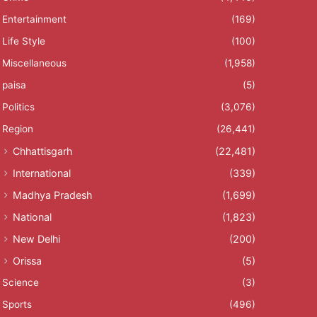
Entertainment
(169)
Life Style
(100)
Miscellaneous
(1,958)
paisa
(5)
Politics
(3,076)
Region
(26,441)
Chhattisgarh
(22,481)
International
(339)
Madhya Pradesh
(1,699)
National
(1,823)
New Delhi
(200)
Orissa
(5)
Science
(3)
Sports
(496)