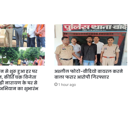
न से शुरू हुआ हर घर
अश्लील फोटो-वीडियो वायरल करने
 कीर्ति चक्र विजेता
वाला फरार आरोपी गिरफ्तार
़ी नारायण के घर से
1 hour ago
ति अभियान का शुभारंभ