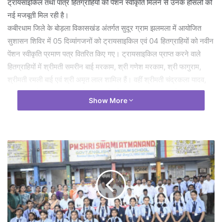
ट्रायसाइकिल तथा पात्र हितग्राहियों को पेंशन स्वीकृति मिलने से उनके हौसलों को
नई मजबूती मिल रही है।
कबीरधाम जिले के बोड़ला विकासखंड अंतर्गत सुदूर ग्राम झलमला में आयोजित
सुशासन शिविर में 05 दिव्यांगजनों को ट्रायसाइकिल एवं 04 हितग्राहियों को नवीन
पेंशन स्वीकृति प्रमाण पत्र वितरित किए गए। ट्रायसाइकिल प्राप्त करने वाले
हितग्राहियों में श्रीमती समरीन बाई मरकाम, श्री गणेश मरकाम, श्री फागुराम,
श्रीमती रमली बाई एवं श्री अमृत लाल शामिल हैं। वहीं श्रीमती चंद्रकला यादव,
प्रभु, कामभो एवं अमर लाल को पेंशन स्वीकृति प्रमाण पत्र प्रदान किया गया। इन
Show More
दिव्यांगजनों को पहले आवागमन के लिए बैसाखियों का सहारा लेना पड़ता था। दैनिक
आवश्यकताओं की पूर्ति के लिए वे परिवार पर निर्भर थे, जिससे उनके आत्मसम्मान पर
भी प्रभाव पड़ता था। दूरस्थ वनांचल क्षेत्र होने के कारण आवाजाही में भी उन्हें
अनेक कठिनाइयों का सामना करना पड़ता था।
सुशासन तिहार शिविर में हितग्राहियों ने ट्रायसाइकिल और पेंशन के लिए आवेदन
दिया था। प्रशासन ने इन आवेदनों पर तुरंत कार्रवाई करते हुए जनपद पंचायत और
समाज कल्याण विभाग के सहयोग से शिविर स्थल पर ही ट्रायसाइकिल और पेंशन
स्वीकृति प्रमाण पत्र वितरित किए। ट्रायसाइकिल मिलने से अब दिव्यांगजन
आसानी से आ-जा सकेंगे और अपने जरूरी काम स्वयं कर पाएंगे। वहीं पेंशन स्वीकृत
होने से हितग्राहियों को आर्थिक सहारा मिलेगा, जिससे उनका जीवन अधिक सुरक्षित