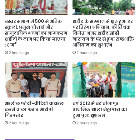
राना, श्री सुनील कुमार भोयर जैसे सैकड़ों हितग्राहियों की व्यवहारिक एवं आर्थिक
दिक्कतों को दूर करने में महत्वपूर्ण भूमिका निभाई है। दूर दराज के ग्रामीणों के घर
तक पहुंचकर उनकी समस्याओं को सुनने समझने और इसके समाधान करने का यह
बस्तर संभाग में 500 से अधिक
शहीद के सम्मान से शुरू हुआ हर
अभिनव प्रयास सुशासन को सार्थक कर रहा हैं।
स्कूलों, प्रमुख चौराहों और
घर तिरंगा अभियान, कीर्ति चक्र
सामुदायिक भवनों का नामकरण
विजेता अमर शहीद सोढ़ी
शहीदों के नाम पर किया जाएगा
नारायण के घर से हुआ राष्ट्रभक्ति
: शर्मा
अभियान का शुभारंभ
2 hours ago
2 hours ago
अश्लील फोटो-वीडियो वायरल
वर्ष 2013 से बंद बीजापुर
करने वाला फरार आरोपी
प्राथमिक शाला मेट्टापारा का
गिरफ्तार
हुआ पुन: शुभारंभ
2 hours ago
2 hours ago