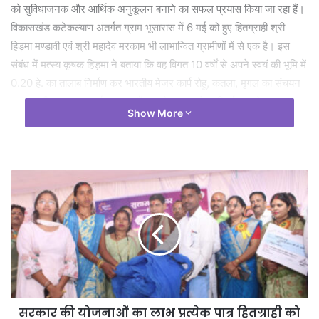
को सुविधाजनक और आर्थिक अनुकूलन बनाने का सफल प्रयास किया जा रहा हैं।
विकासखंड कटेकल्याण अंतर्गत ग्राम भूसारास में 6 मई को हुए हितग्राही श्री
हिड़मा मण्डावी एवं श्री महादेव मरकाम भी लाभान्वित ग्रामीणों में से एक है। इस
संबंध में मत्स्य कृषक हिड़मा ने बताया कि वह विगत 10 वर्षों से अपने स्वयं की भूमि में
0.20 हे. का तालाब निर्माण कर भारतीय मेजर कार्प रोहू, कतला, मृगल का संचयन
कर मछली पालन का कार्य कर रहा हैं। इनके द्वारा उसे प्रतिवर्ष 30 से 40 हजार
Show More
रूपये मछली विक्रय कर आमदनी होती हैं। जैसा कि हिड़मा ने बताया कि पूर्व में
इनके पास जाल उपलब्ध नहीं थे। जिसके फलस्वरूप किराये से जाल लाकर
मत्स्याखेट करना पड़ता था। परन्तु राज्य शासन की योजनाओं के माध्यम से
सुशासन तिहार 2026 में इन्हें मत्स्याखेट हेतु जाल प्रदाय किया गया जिससे
मत्स्याखेट करने में कोई परेशानी नहीं होगी एवं किराये से जाल होने की स्थिति से
बचकर वह बेहतर आय अर्जित करेगा।
इसी प्रकार एक और अन्य हितग्राही श्री महादेव मरकाम पिता श्री हड़मा ग्राम
भूसारास वि.ख. कटेकल्याण के मत्स्य कृषक को सुशासन तिहार 2026 में विभागीय
फुटकर मछली विक्रय योजना अंतर्गत मछली विक्रय हेतु आइस बॉक्स प्रदाय किया
गया है। चूंकि इसके पहले कृषक महादेव को अपने तालाब से निकाली गई मछली को
तुंरत आस-पास के स्थानीय बाजारों में ले जाना पड़ता था। और मछली स्टोरेज
सरकार की योजनाओं का लाभ प्रत्येक पात्र हितग्राही को