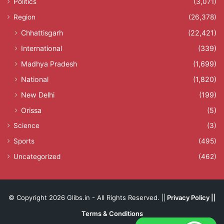
Politics
(3,071)
Region
(26,378)
Chhattisgarh
(22,421)
International
(339)
Madhya Pradesh
(1,699)
National
(1,820)
New Delhi
(199)
Orissa
(5)
Science
(3)
Sports
(495)
Uncategorized
(462)
© Copyright 2026 Glibs.in - All Rights Reserved. ||
Privacy Policy
||
Terms & Conditions