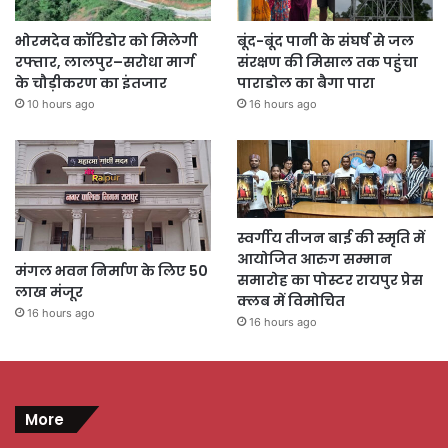
भोरमदेव कॉरिडोर को मिलेगी
बूंद-बूंद पानी के संघर्ष से जल
रफ्तार, लालपुर–सरोधा मार्ग
संरक्षण की मिसाल तक पहुंचा
के चौड़ीकरण का इंतजार
पाराडोल का बैगा पारा
10 hours ago
16 hours ago
स्वर्गीय तीजन बाई की स्मृति में
आयोजित आरुग सम्मान
मंगल भवन निर्माण के लिए 50
समारोह का पोस्टर रायपुर प्रेस
लाख मंजूर
क्लब में विमोचित
16 hours ago
16 hours ago
More