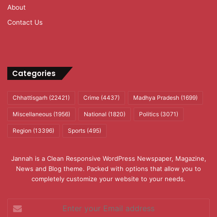
About
Contact Us
Categories
Chhattisgarh
(22421)
Crime
(4437)
Madhya Pradesh
(1699)
Miscellaneous
(1956)
National
(1820)
Politics
(3071)
Region
(13396)
Sports
(495)
Jannah is a Clean Responsive WordPress Newspaper, Magazine,
News and Blog theme. Packed with options that allow you to
completely customize your website to your needs.
Enter
your