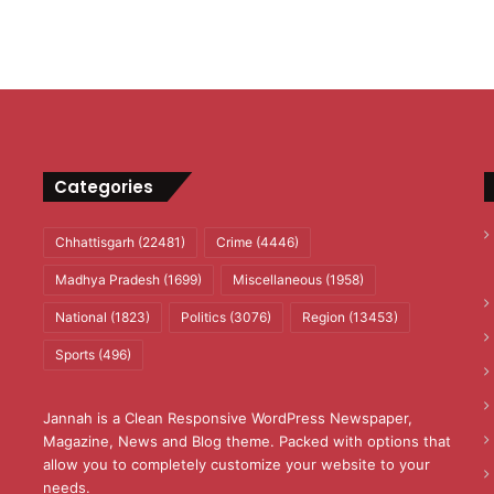
Categories
Chhattisgarh
(22481)
Crime
(4446)
Madhya Pradesh
(1699)
Miscellaneous
(1958)
National
(1823)
Politics
(3076)
Region
(13453)
Sports
(496)
Jannah is a Clean Responsive WordPress Newspaper,
Magazine, News and Blog theme. Packed with options that
allow you to completely customize your website to your
needs.