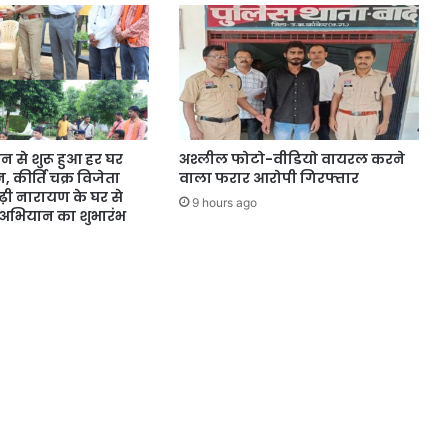
न से शुरू हुआ हर घर
अश्लील फोटो-वीडियो वायरल करने
 कीर्ति चक्र विजेता
वाला फरार आरोपी गिरफ्तार
़ी नारायण के घर से
9 hours ago
ति अभियान का शुभारंभ