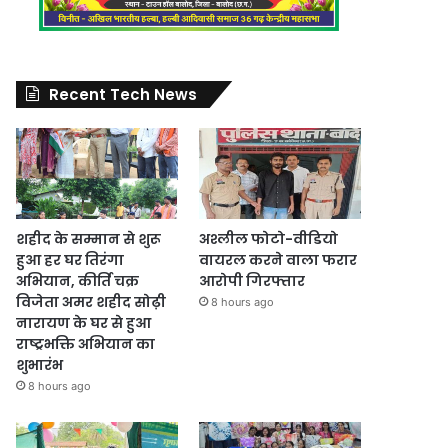
Recent Tech News
शहीद के सम्मान से शुरू
अश्लील फोटो-वीडियो
हुआ हर घर तिरंगा
वायरल करने वाला फरार
अभियान, कीर्ति चक्र
आरोपी गिरफ्तार
विजेता अमर शहीद सोढ़ी
8 hours ago
नारायण के घर से हुआ
राष्ट्रभक्ति अभियान का
शुभारंभ
8 hours ago