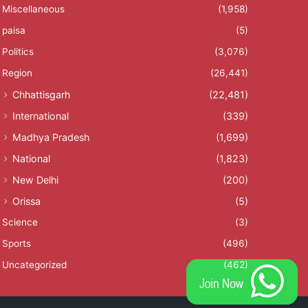
Miscellaneous
(1,958)
paisa
(5)
Politics
(3,076)
Region
(26,441)
Chhattisgarh
(22,481)
International
(339)
Madhya Pradesh
(1,699)
National
(1,823)
New Delhi
(200)
Orissa
(5)
Science
(3)
Sports
(496)
Uncategorized
(462)