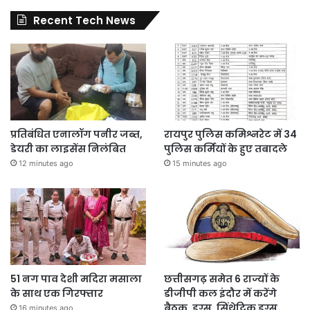
Recent Tech News
प्रतिबंधित एनालॉग पनीर जब्त,
रायपुर पुलिस कमिश्नरेट में 34
डेयरी का लाइसेंस निलंबित
पुलिस कर्मियों के हुए तबादले
12 minutes ago
15 minutes ago
51 नग पाव देशी मदिरा मसाला
छत्तीसगढ़ समेत 6 राज्यों के
के साथ एक गिरफ्तार
डीजीपी कल इंदौर में करेंगे
बैठक, ड्रग्स, सिंथेटिक ड्रग्स
16 minutes ago