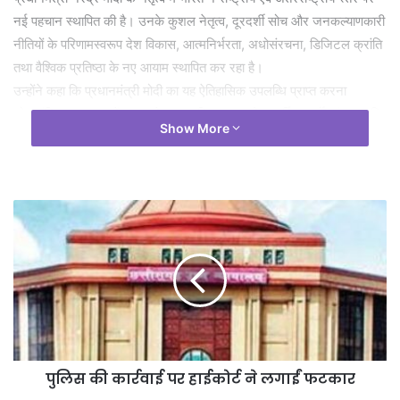
नई पहचान स्थापित की है। उनके कुशल नेतृत्व, दूरदर्शी सोच और जनकल्याणकारी
नीतियों के परिणामस्वरूप देश विकास, आत्मनिर्भरता, अधोसंरचना, डिजिटल क्रांति
तथा वैश्विक प्रतिष्ठा के नए आयाम स्थापित कर रहा है।
उन्होंने कहा कि प्रधानमंत्री मोदी का यह ऐतिहासिक उपलब्धि प्राप्त करना
लोकतांत्रिक व्यवस्था में जनता के अटूट विश्वास, उनके समर्पित कार्यों एवं राष्ट्रहित
Show More
के प्रति प्रतिबद्धता का प्रतीक है। देश के करोड़ों नागरिकों का विश्वास और
समर्थन उन्हें निरंतर नई ऊंचाइयों तक पहुंचा रहा है, प्रधानमंत्री नरेंद्र मोदी के
सबसे लंबी अवधि तक सेवा देने वाले प्रधानमंत्री बनने पर छत्तीसगढ़ सिक्ख समाज
ने बधाई दी- भारत की निरंतर प्रगति के लिए की अरदास की
छत्तीसगढ़ सिक्ख समाज के प्रदेश अध्यक्ष सुखबीर सिंह सिंघोत्रा, समाज के अन्य
प्रमुख सदस्यों नरेंद्र सिंह हरगोत्रा, स्वर्ण सिंह चावला, कुलवंत सिंह खालसा,
मनजीत सिंह भाटिया, देवेंद्र सिंह चावला, रणजीत सिंह खनूजा, अमृत सिंह सूर,
जसप्रीत सिंह चावला, इंदर पाल सिंह गांधी, गुरमीत सिंह छाबड़ा, मानवेंद्र सिंह
डडियाला, सवर्ण सिंह अजमानी,अत्तर सिंह, जागीर सिंह बावा ने कामना की है कि
प्रधानमंत्री नरेंद्र मोदी के नेतृत्व में भारत निरंतर प्रगति, समृद्धि और विश्वगुरु
बनने की दिशा में आगे बढ़ता रहे तथा देशवासियों को विकास एवं सुशासन का लाभ
पुलिस की कार्रवाई पर हाईकोर्ट ने लगाईं फटकार
मिलता रहे।