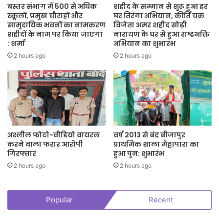
बस्तर संभाग में 500 से अधिक
शहीद के सम्मान से शुरू हुआ हर
आकाशवाणी रायपुर के कार्यक्रम प्रमुख एवं सहायक निदेशक (कार्यक्रम) पंकज
स्कूलों, प्रमुख चौराहों और
घर तिरंगा अभियान, कीर्ति चक्र
सामुदायिक भवनों का नामकरण
विजेता अमर शहीद सोढ़ी
मिश्र ने कार्यक्रम में उपस्थित श्रोताओं और कलाकारों के प्रति आभार व्यक्त
शहीदों के नाम पर किया जाएगा
नारायण के घर से हुआ राष्ट्रभक्ति
किया। उन्होंने कहा कि स्वरोत्सव जैसे आयोजनों का उद्देश्य श्रोताओं को उनकी
: शर्मा
अभियान का शुभारंभ
पसंदीदा प्रस्तुतियों और कलाकारों से सीधे जोडऩा है, जिससे भारतीय संगीत परंपरा
2 hours ago
2 hours ago
को नई पीढ़ी तक पहुंचाया जा सके।
संगीत और सुरों से सजे स्वरोत्सव का यह आयोजन उपस्थित श्रोताओं के लिए लंबे
समय तक यादगार बना रहेगा।
अश्लील फोटो-वीडियो वायरल
वर्ष 2013 से बंद बीजापुर
करने वाला फरार आरोपी
प्राथमिक शाला मेट्टापारा का
गिरफ्तार
हुआ पुन: शुभारंभ
2 hours ago
2 hours ago
Popular
Recent