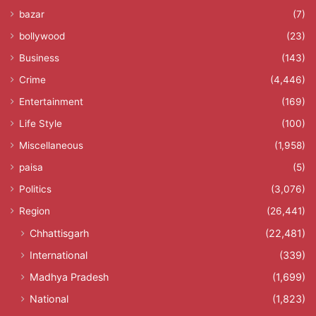
bazar
(7)
bollywood
(23)
Business
(143)
Crime
(4,446)
Entertainment
(169)
Life Style
(100)
Miscellaneous
(1,958)
paisa
(5)
Politics
(3,076)
Region
(26,441)
Chhattisgarh
(22,481)
International
(339)
Madhya Pradesh
(1,699)
National
(1,823)