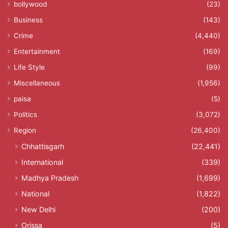
bollywood
(23)
Business
(143)
Crime
(4,440)
Entertainment
(169)
Life Style
(99)
Miscellaneous
(1,956)
paisa
(5)
Politics
(3,072)
Region
(26,400)
Chhattisgarh
(22,441)
International
(339)
Madhya Pradesh
(1,699)
National
(1,822)
New Delhi
(200)
Orissa
(5)