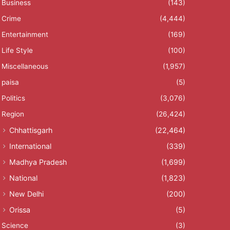
Business
(143)
Crime
(4,444)
Entertainment
(169)
Life Style
(100)
Miscellaneous
(1,957)
paisa
(5)
Politics
(3,076)
Region
(26,424)
Chhattisgarh
(22,464)
International
(339)
Madhya Pradesh
(1,699)
National
(1,823)
New Delhi
(200)
Orissa
(5)
Science
(3)