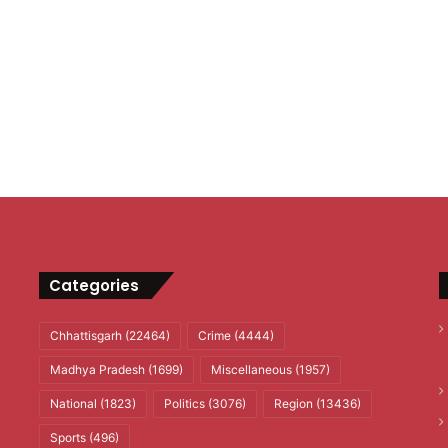
Categories
Chhattisgarh
(22464)
Crime
(4444)
Madhya Pradesh
(1699)
Miscellaneous
(1957)
National
(1823)
Politics
(3076)
Region
(13436)
Sports
(496)