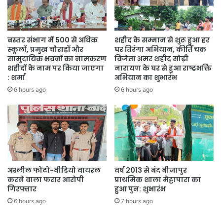
बस्तर संभाग में 500 से अधिक
शहीद के सम्मान से शुरू हुआ हर
स्कूलों, प्रमुख चौराहों और
घर तिरंगा अभियान, कीर्ति चक्र
सामुदायिक भवनों का नामकरण
विजेता अमर शहीद सोढ़ी
शहीदों के नाम पर किया जाएगा
नारायण के घर से हुआ राष्ट्रभक्ति
: शर्मा
अभियान का शुभारंभ
6 hours ago
6 hours ago
अश्लील फोटो-वीडियो वायरल
वर्ष 2013 से बंद बीजापुर
करने वाला फरार आरोपी
प्राथमिक शाला मेट्टापारा का
गिरफ्तार
हुआ पुन: शुभारंभ
6 hours ago
7 hours ago