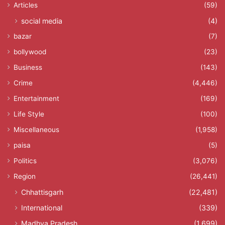
Articles
(59)
social media
(4)
bazar
(7)
bollywood
(23)
Business
(143)
Crime
(4,446)
Entertainment
(169)
Life Style
(100)
Miscellaneous
(1,958)
paisa
(5)
Politics
(3,076)
Region
(26,441)
Chhattisgarh
(22,481)
International
(339)
Madhya Pradesh
(1,699)