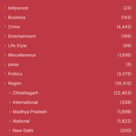
bollywood
(23)
Business
(143)
Crime
(4,442)
Entertainment
(169)
Life Style
(99)
Miscellaneous
(1,956)
paisa
(5)
Politics
(3,075)
Region
(26,412)
Chhattisgarh
(22,453)
International
(339)
Madhya Pradesh
(1,699)
National
(1,822)
New Delhi
(200)