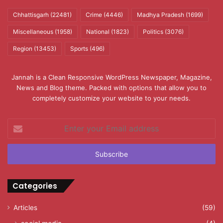
Chhattisgarh
(22481)
Crime
(4446)
Madhya Pradesh
(1699)
Miscellaneous
(1958)
National
(1823)
Politics
(3076)
Region
(13453)
Sports
(496)
Jannah is a Clean Responsive WordPress Newspaper, Magazine,
News and Blog theme. Packed with options that allow you to
completely customize your website to your needs.
Enter
your
Email
address
Categories
Articles
(59)