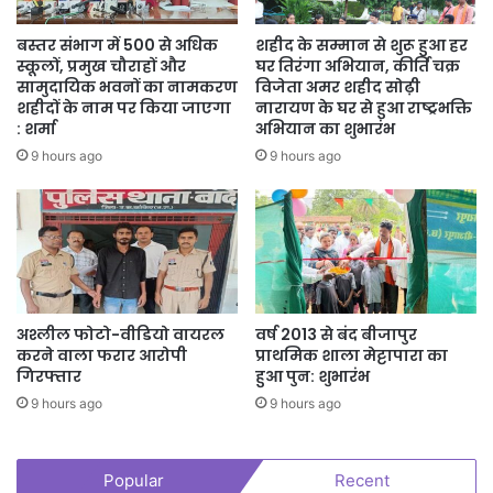
बस्तर संभाग में 500 से अधिक
शहीद के सम्मान से शुरू हुआ हर
स्कूलों, प्रमुख चौराहों और
घर तिरंगा अभियान, कीर्ति चक्र
सामुदायिक भवनों का नामकरण
विजेता अमर शहीद सोढ़ी
शहीदों के नाम पर किया जाएगा
नारायण के घर से हुआ राष्ट्रभक्ति
: शर्मा
अभियान का शुभारंभ
9 hours ago
9 hours ago
अश्लील फोटो-वीडियो वायरल
वर्ष 2013 से बंद बीजापुर
करने वाला फरार आरोपी
प्राथमिक शाला मेट्टापारा का
गिरफ्तार
हुआ पुन: शुभारंभ
9 hours ago
9 hours ago
Popular
Recent