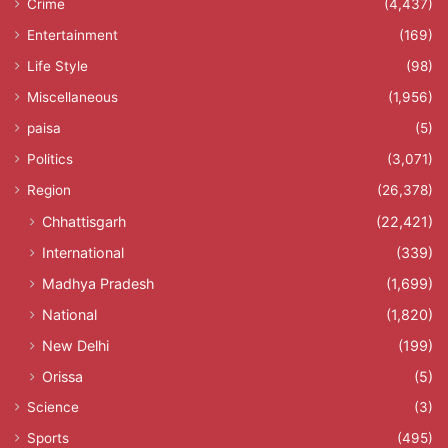
Crime
(4,437)
Entertainment
(169)
Life Style
(98)
Miscellaneous
(1,956)
paisa
(5)
Politics
(3,071)
Region
(26,378)
Chhattisgarh
(22,421)
International
(339)
Madhya Pradesh
(1,699)
National
(1,820)
New Delhi
(199)
Orissa
(5)
Science
(3)
Sports
(495)