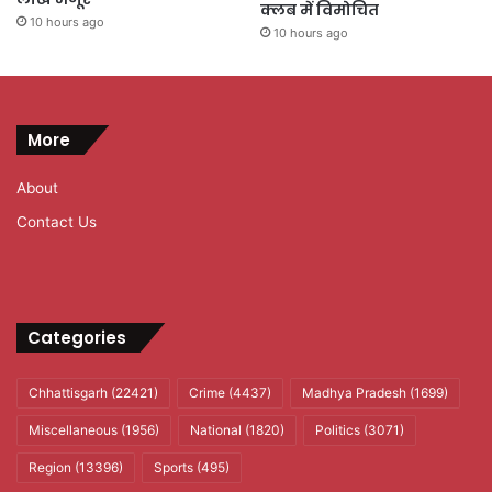
क्लब में विमोचित
10 hours ago
10 hours ago
More
About
Contact Us
Categories
Chhattisgarh
(22421)
Crime
(4437)
Madhya Pradesh
(1699)
Miscellaneous
(1956)
National
(1820)
Politics
(3071)
Region
(13396)
Sports
(495)