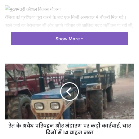
रंजिता को प्रशिक्षण पूरा करने के बाद एक निजी अस्पताल में नौकरी मिल गई।
पहले जहां वह बेरोजगार थी और अपने परिवार की आर्थिक मदद नहीं कर पा रही थी,
वहीं अब वह हर महीने एक अच्छी सैलरी कमाने लगी। उसकी इस सफलता ने न
Show More
केवल उसे बल्कि उसके पूरे परिवार को खुशी दी। रंजिता कहती है, अगर यह योजना
नहीं होती तो शायद मैं आज भी बेरोजगार होती। इस योजना ने मुझे आत्मनिर्भर
बनाया और मेरे आत्मविश्वास को बढ़ाया। इससे मेरे सपनों को पंख मिल गया है। रीता
यादव, ऋतु यादव और द्रौपदी निषाद ने भी इसी योजना के तहत जनरल ड्यूटी
असिस्टेंट का प्रशिक्षण प्राप्त किया और आज वे विभिन्न अस्पतालों में कार्यरत हैं।
ऋतु यादव बताती हैं, मैंने कभी नहीं सोचा था कि इतनी जल्दी नौकरी मिल जाएगी।
अब मैं अपने परिवार की आर्थिक स्थिति को सुधारने में योगदान दे रही हूं। वहीं,
रामेश्वर निषाद, जिन्होंने राजमिस्त्री का प्रशिक्षण प्राप्त किया, कहते हैं, अब मैं खुद
का व्यवसाय चला रहा हूँ और अपने परिवार को बेहतर जीवन दे पा रहा हूँ। यह
योजना मेरे जैसे युवाओं के लिए वरदान साबित हुई है।
रेत के अवैध परिवहन और भंडारण पर कड़ी कार्रवाई, चार
दिनों में 14 वाहन जब्त
मुख्यमंत्री श्री विष्णु देव साय के नेतृत्व में छत्तीसगढ़ सरकार समाज के हर वर्ग के