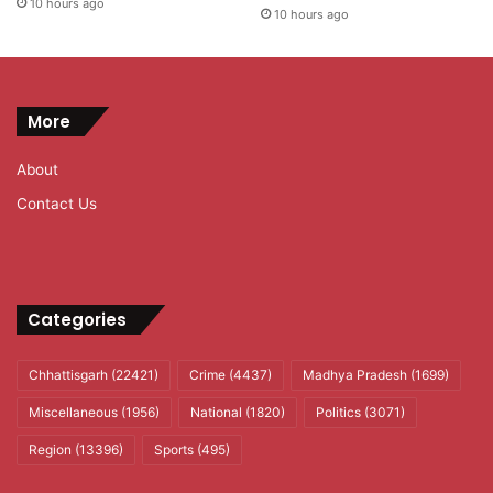
10 hours ago
10 hours ago
More
About
Contact Us
Categories
Chhattisgarh
(22421)
Crime
(4437)
Madhya Pradesh
(1699)
Miscellaneous
(1956)
National
(1820)
Politics
(3071)
Region
(13396)
Sports
(495)