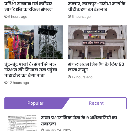
प्रशासनिक अधिकारी, सिपेट, रायपुर आभार प्रदर्शन किया गया। कार्यक्रम में
प्रतिभा सम्मान एवं करियर
रफ्तार, लालपुर–सरोधा मार्ग के
कौशल विकास विभाग छत्तीसगढ़ शासन एवं सिपेट, रायपुर कसे बड़ी संख्या से
मार्गदर्शन कार्यक्रम संपन्न
चौड़ीकरण का इंतजार
कार्मिक एवं प्रशिक्षनार्थी उपस्थित रहे।
6 hours ago
6 hours ago
बूंद-बूंद पानी के संघर्ष से जल
मंगल भवन निर्माण के लिए 50
संरक्षण की मिसाल तक पहुंचा
लाख मंजूर
पाराडोल का बैगा पारा
12 hours ago
12 hours ago
Popular
Recent
राज्य प्रशासनिक सेवा के 9 अधिकारियों का
तबादला
January 24, 2025