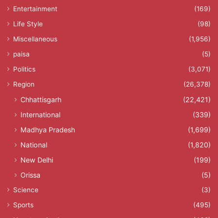
Entertainment
(169)
Life Style
(98)
Miscellaneous
(1,956)
paisa
(5)
Politics
(3,071)
Region
(26,378)
Chhattisgarh
(22,421)
International
(339)
Madhya Pradesh
(1,699)
National
(1,820)
New Delhi
(199)
Orissa
(5)
Science
(3)
Sports
(495)