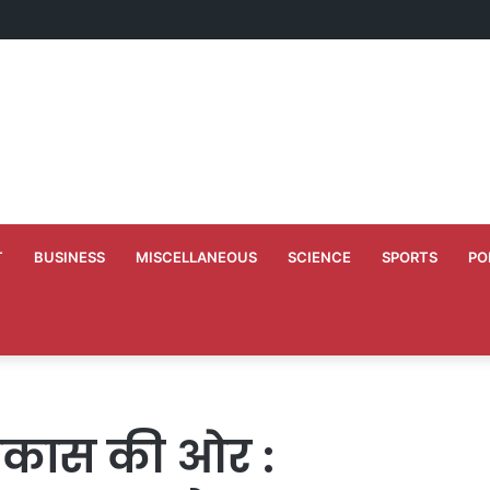
े 10 वर्ष के कार्यकाल की स्मृति में बच्चों को कराया न्योता भोज
T
BUSINESS
MISCELLANEOUS
SCIENCE
SPORTS
PO
िकास की ओर :