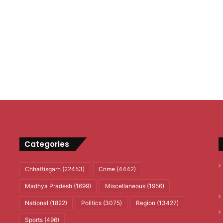
Categories
Chhattisgarh
(22453)
Crime
(4442)
Madhya Pradesh
(1699)
Miscellaneous
(1956)
National
(1822)
Politics
(3075)
Region
(13427)
Sports
(496)