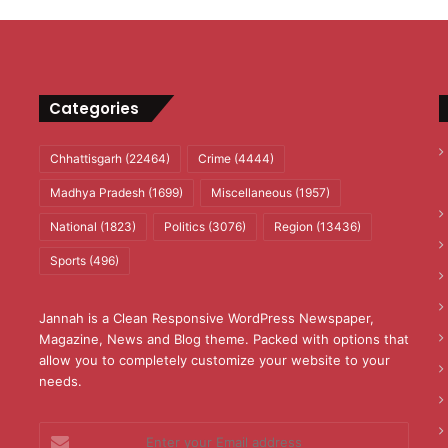
Categories
Chhattisgarh
(22464)
Crime
(4444)
Madhya Pradesh
(1699)
Miscellaneous
(1957)
National
(1823)
Politics
(3076)
Region
(13436)
Sports
(496)
Jannah is a Clean Responsive WordPress Newspaper,
Magazine, News and Blog theme. Packed with options that
allow you to completely customize your website to your
needs.
Enter