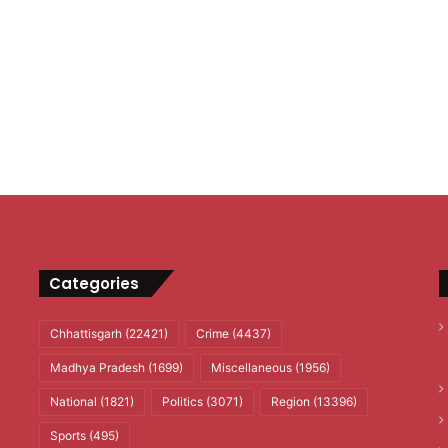
Categories
Chhattisgarh
(22421)
Crime
(4437)
Madhya Pradesh
(1699)
Miscellaneous
(1956)
National
(1821)
Politics
(3071)
Region
(13396)
Sports
(495)