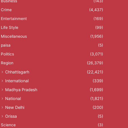
Business
(143)
Crime
(4,437)
Entertainment
(169)
Life Style
(99)
Miscellaneous
(1,956)
paisa
(5)
Politics
(3,071)
Region
(26,379)
Chhattisgarh
(22,421)
International
(339)
Madhya Pradesh
(1,699)
National
(1,821)
New Delhi
(200)
Orissa
(5)
Science
(3)