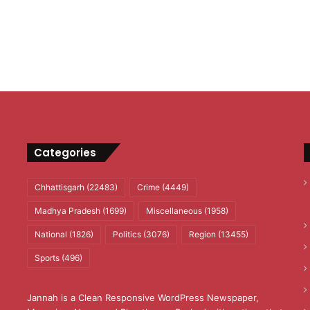
Categories
Chhattisgarh
(22483)
Crime
(4449)
Madhya Pradesh
(1699)
Miscellaneous
(1958)
National
(1826)
Politics
(3076)
Region
(13455)
Sports
(496)
Jannah is a Clean Responsive WordPress Newspaper,