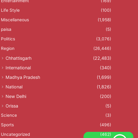
Entertainment
(169)
Life Style
(100)
Miscellaneous
(1,958)
paisa
(5)
Politics
(3,076)
Region
(26,446)
Chhattisgarh
(22,483)
International
(340)
Madhya Pradesh
(1,699)
National
(1,826)
New Delhi
(200)
Orissa
(5)
Science
(3)
Sports
(496)
Uncategorized
(462)