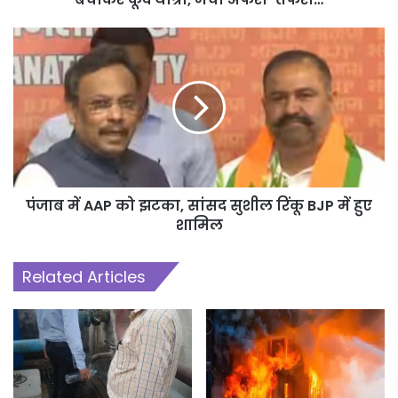
पंजाब में AAP को झटका, सांसद सुशील र‍िंकू BJP में हुए
शाम‍िल
Related Articles