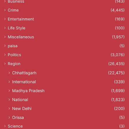
Business
(143)
Crime
(4,445)
Entertainment
(169)
Life Style
(100)
Miscellaneous
(1,957)
paisa
(5)
Politics
(3,076)
Region
(26,435)
Chhattisgarh
(22,475)
International
(339)
Madhya Pradesh
(1,699)
National
(1,823)
New Delhi
(200)
Orissa
(5)
Science
(3)