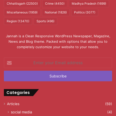
Chhattisgarh
(22500)
Crime
(4450)
Madhya Pradesh
(1699)
Miscellaneous
(1959)
National
(1826)
Politics
(3077)
Region
(13470)
Sports
(496)
Jannah is a Clean Responsive WordPress Newspaper, Magazine,
News and Blog theme. Packed with options that allow you to
completely customize your website to your needs.
Enter
your
Email
address
Categories
Articles
(59)
social media
(4)