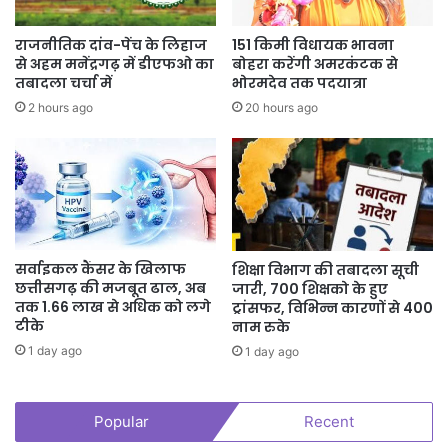
राजनीतिक दांव-पेंच के लिहाज
151 किमी विधायक भावना
से अहम मनेंद्रगढ़ में डीएफओ का
बोहरा करेंगी अमरकंटक से
तबादला चर्चा में
भोरमदेव तक पदयात्रा
2 hours ago
20 hours ago
सर्वाइकल कैंसर के खिलाफ
शिक्षा विभाग की तबादला सूची
छत्तीसगढ़ की मजबूत ढाल, अब
जारी, 700 शिक्षको के हुए
तक 1.66 लाख से अधिक को लगे
ट्रांसफर, विभिन्न कारणों से 400
टीके
नाम रुके
1 day ago
1 day ago
Popular
Recent