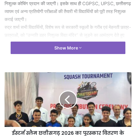
निशुल्क कोचिंग प्रदान की जाएगी। इसके साथ ही CGPSC, UPSC, छत्तीसगढ़
व्यापम एवं अन्य प्रतियोगी परीक्षाओं की तैयारी भी विद्यार्थियों को पूरी तरह निशुल्क
कराई जाएगी।
रुद्र शर्मा सभी विद्यार्थियों, विशेष रूप से सरकारी स्कूलों के गरीब एवं मेहनती छात्र-
छात्राओं, को “उन्नति डहर निशुल्क विद्या मंदिर” से जुड़ने का आमंत्रण देते हुए
कहते हैं “ऐसे अनेक प्रतिभाशाली विद्यार्थी हैं जो 12वीं के बाद CGPSC, UPSC
Show More
या अन्य प्रतियोगी परीक्षाओं की तैयारी करना चाहते हैं, लेकिन बड़े-बड़े कोचिंग
संस्थानों की महंगी फीस उनके सपनों के बीच बाधा बन जाती है। ऐसे सभी विद्यार्थियों
से मेरा आग्रह है कि वे ‘उन्नति डहर निशुल्क विद्या मंदिर’ आएँ और बिना किसी
आर्थिक चिंता के अपने सपनों को साकार करें।”
वे कहते हैं कि उन्होंने कई बार देखा है कि गरीब परिवारों के छात्र-छात्राएँ अपनी
स्कूल या कोचिंग की फीस जुटाने के लिए कड़ाके की ठंड, तेज बारिश या भीषण गर्मी
में अखबार बाँटते हैं, मजदूरी करते हैं या अन्य छोटे-मोटे कार्य करते हैं। इन संघर्षों
को देखकर उन्होंने यह संकल्प लिया कि किसी भी बच्चे की शिक्षा केवल पैसों की कमी
के कारण अधूरी नहीं रहनी चाहिए।
“उन्नति डहर निशुल्क विद्या मंदिर” केवल एक कोचिंग नहीं, बल्कि उन विद्यार्थियों के
सपनों को नई उड़ान देने का एक सामाजिक अभियान है, जो प्रतिभाशाली तो हैं,
ईस्टर्न स्लैम छत्तीसगढ़ 2026 का पुरस्कार वितरण के