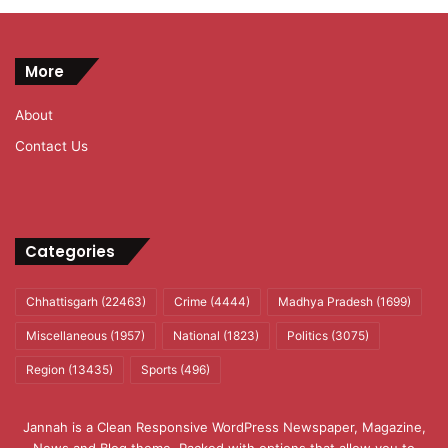
More
About
Contact Us
Categories
Chhattisgarh
(22463)
Crime
(4444)
Madhya Pradesh
(1699)
Miscellaneous
(1957)
National
(1823)
Politics
(3075)
Region
(13435)
Sports
(496)
Jannah is a Clean Responsive WordPress Newspaper, Magazine,