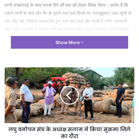
पत्नी लच्छनदई के साथ शराब पीने की बात को लेकर विवाद किया। आरोप है कि
उसने पत्नी के कंधे और पैर के पुराने घाव वाले हिस्से पर जानबूझकर लात-घूंसों से
मार-पीट की, जिससे उसका पैर टूट गया तथा कंधे और छाती में गंभीर अंदरूनी
चोटें आईं। आरोपी ने घायल पत्नी का उपचार नहीं कराया, जिससे उसकी तबीयत
लगातार बिगड़ती गई और आठ दिन बाद उसकी मृत्यु हो गई। पोस्टमार्टम रिपोर्ट और
Show More
डॉक्टर की रिपोर्ट में मृत्यु को हत्यात्मक प्रकृति का बताया गया। मामले में थाना
बंडाजी में प्राथमिकी दर्ज कर जांच के बाद अभियोग पत्र न्यायालय में प्रस्तुत किया
गया। सुनवाई के उपरांत अदालत ने आरोपी को धारा 105(2) के तहत दोषी मानते
हुए सजा सुनाई।
लघु वनोपज संघ के अध्यक्ष सलाम ने किया सुकमा जिले
का दौरा