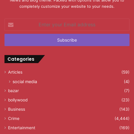
News and Blog theme. Packed with options that allow you to
completely customize your website to your needs.
Enter
your
Email
address
Categories
Articles
(59)
social media
(4)
bazar
(7)
bollywood
(23)
Business
(143)
Crime
(4,444)
Entertainment
(169)