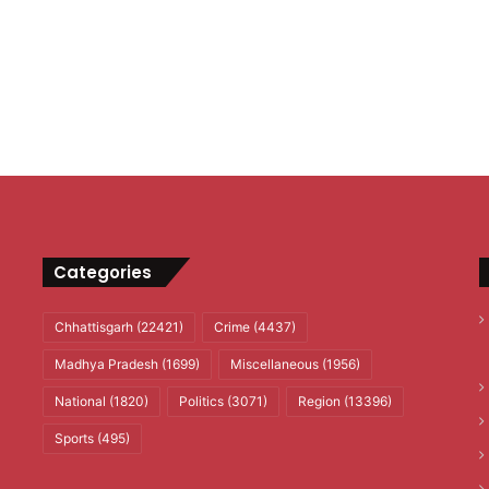
Categories
Chhattisgarh
(22421)
Crime
(4437)
Madhya Pradesh
(1699)
Miscellaneous
(1956)
National
(1820)
Politics
(3071)
Region
(13396)
Sports
(495)