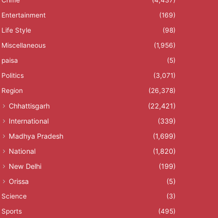
Entertainment
(169)
Life Style
(98)
Miscellaneous
(1,956)
paisa
(5)
Politics
(3,071)
Region
(26,378)
Chhattisgarh
(22,421)
International
(339)
Madhya Pradesh
(1,699)
National
(1,820)
New Delhi
(199)
Orissa
(5)
Science
(3)
Sports
(495)