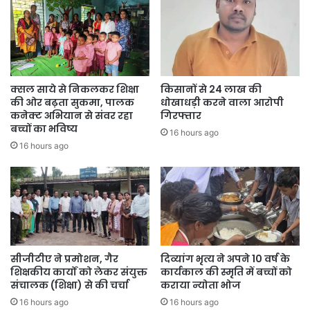
प्रशिक्षण, तकनीकी सहयोग और बाजार पहुँच जैसी योजनाएँ हैं, जिनसे किसान
आत्मनिर्भर बने हैं और नई फसल विविधिकरण के माध्यम से आर्थिक सशक्तिकरण
प्राप्त कर रहे हैं। जशपुर में चाय की खेती पहले से होती आ रही है और यहां की चाय
पत्ती की गुणवत्ता अच्छी है। अब जशपुर में सेब व नाशपाती उत्पादन के सफल
विकास से जशपुर न केवल नए बाजारों के रूप में स्थापित हुआ है बल्कि स्थानीय
क्सल साये से निकलकर शिक्षा
किसानों से 24 लाख की
किसानों के जीवन स्तर में भी उल्लेखनीय सुधार आया है। भविष्य में इन फसलों का
की ओर बढ़ता सुकमा, पालक
धोखाधड़ी करने वाला आरोपी
दायरा और विस्तारित करने की योजना है।
कनेक्ट अभियान से संवर रहा
गिरफ्तार
बच्चों का भविष्य
16 hours ago
16 hours ago
सीजीटीए ने प्रमोशन, गैर
दिव्यांग भृत्य ने अपने 10 वर्ष के
शिक्षकीय कार्यों को लेकर संयुक्त
कार्यकाल की स्मृति में बच्चों को
संचालक (शिक्षा) से की चर्चा
कराया न्योता भोज
16 hours ago
16 hours ago