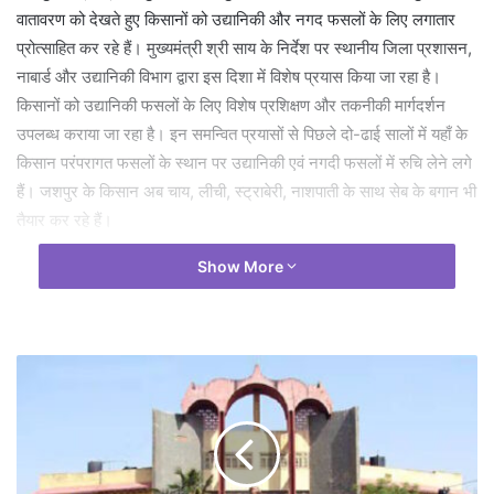
वातावरण को देखते हुए किसानों को उद्यानिकी और नगद फसलों के लिए लगातार
प्रोत्साहित कर रहे हैं। मुख्यमंत्री श्री साय के निर्देश पर स्थानीय जिला प्रशासन,
नाबार्ड और उद्यानिकी विभाग द्वारा इस दिशा में विशेष प्रयास किया जा रहा है।
किसानों को उद्यानिकी फसलों के लिए विशेष प्रशिक्षण और तकनीकी मार्गदर्शन
उपलब्ध कराया जा रहा है। इन समन्वित प्रयासों से पिछले दो-ढाई सालों में यहाँ के
किसान परंपरागत फसलों के स्थान पर उद्यानिकी एवं नगदी फसलों में रुचि लेने लगे
हैं। जशपुर के किसान अब चाय, लीची, स्ट्राबेरी, नाशपाती के साथ सेब के बगान भी
तैयार कर रहे हैं।
Show More
जिला प्रशासन, उद्यानिकी विभाग, रूरल एजुकेशन एंड डेवलपमेंट सोसाइटी व
नाबार्ड के समन्वित प्रयासों से जशपुर ने फलोत्पादन व बागवानी में नई पहचान बनाई
है। इन पहलों से स्थानीय किसानों की आय सुदृढ़ हुई है। कृषि-आधारित
अर्थव्यवस्था को मजबूती मिली है। जशपुर में सेब उत्पादन वर्ष 2023 में आरंभ
हुआ। सेब खेती अब लगभग 410 एकड़ में विस्तारित है, जिसमें लगभग 410
किसान सेब की खेती कर रहे हैं। जिले के मनोर व बगीचा विकासखंड तथा शैला,
छतौरी, करदना व छिछली जैसे पंचायतों में लगाए गए सेब के वृक्षों ने इस वर्ष उत्कृष्ट