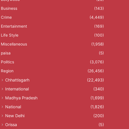
Business
(143)
Crime
(4,449)
Entertainment
(169)
Life Style
(100)
Miscellaneous
(1,958)
paisa
(5)
Politics
(3,076)
Region
(26,456)
Chhattisgarh
(22,493)
International
(340)
Madhya Pradesh
(1,699)
National
(1,826)
New Delhi
(200)
Orissa
(5)