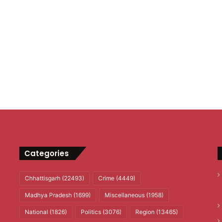
Categories
Chhattisgarh
(22493)
Crime
(4449)
Madhya Pradesh
(1699)
Miscellaneous
(1958)
National
(1826)
Politics
(3076)
Region
(13465)