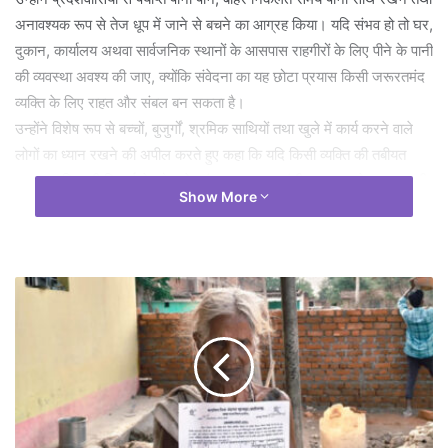
अनावश्यक रूप से तेज धूप में जाने से बचने का आग्रह किया। यदि संभव हो तो घर,
दुकान, कार्यालय अथवा सार्वजनिक स्थानों के आसपास राहगीरों के लिए पीने के पानी
की व्यवस्था अवश्य की जाए, क्योंकि संवेदना का यह छोटा प्रयास किसी जरूरतमंद
व्यक्ति के लिए राहत और संबल बन सकता है।
उन्होंने विशेष रूप से बच्चों, बुजुर्गों, श्रमिक साथियों तथा खुले में कार्य करने वाले
लोगों का ध्यान रखने की अपील करते हुए कहा कि यदि किसी व्यक्ति की तबीयत
अचानक बिगड़ती दिखाई दे, तो उसे तुरंत छायादार या ठंडी जगह पर ले जाकर पानी,
Show More
ओआरएस अथवा अन्य तरल पदार्थ उपलब्ध कराए जाएं तथा आवश्यकता पड़ने पर
चिकित्सकीय सहायता भी सुनिश्चित की जाए।
पशु-पक्षियों के प्रति संवेदनशील होने का भी आग्रह किया। उन्होंने कहा कि घर,
आंगन, छत, दुकान अथवा आसपास पानी का एक छोटा पात्र रखने जैसी छोटी पहल
इस भीषण गर्मी में किसी जीव के लिए जीवनदायिनी साबित हो सकती है।