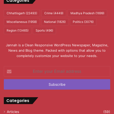
Categories
Chhattisgarh
(22493)
Crime
(4449)
Madhya Pradesh
(1699)
Miscellaneous
(1958)
National
(1826)
Politics
(3076)
Region
(13465)
Sports
(496)
Jannah is a Clean Responsive WordPress Newspaper, Magazine,
News and Blog theme. Packed with options that allow you to
completely customize your website to your needs.
Enter
your
Email
address
Categories
Articles
(59)