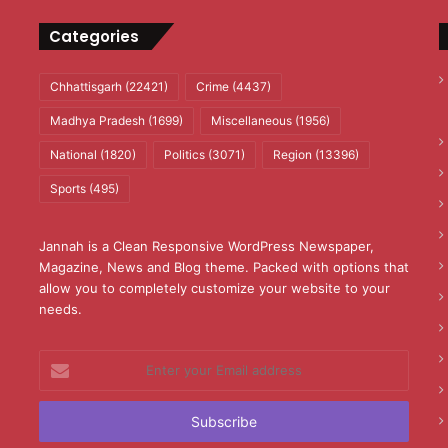
Categories
Chhattisgarh
(22421)
Crime
(4437)
Madhya Pradesh
(1699)
Miscellaneous
(1956)
National
(1820)
Politics
(3071)
Region
(13396)
Sports
(495)
Jannah is a Clean Responsive WordPress Newspaper,
Magazine, News and Blog theme. Packed with options that
allow you to completely customize your website to your
needs.
Enter
your
Email
address