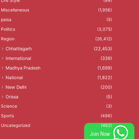
Life Style
(99)
Miscellaneous
(1,956)
paisa
(5)
Politics
(3,075)
Region
(26,412)
Chhattisgarh
(22,453)
International
(339)
Madhya Pradesh
(1,699)
National
(1,822)
New Delhi
(200)
Orissa
(5)
Science
(3)
Sports
(496)
Uncategorized
(462)