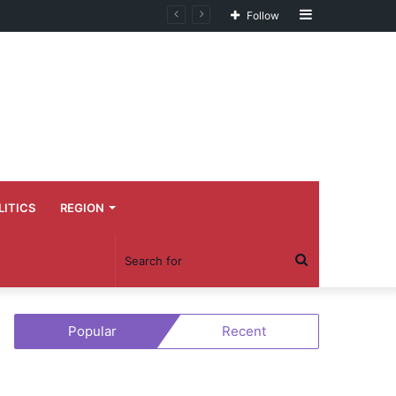
Sidebar
Follow
LITICS
REGION
Search
for
Popular
Recent