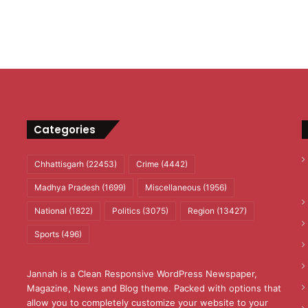
Categories
Chhattisgarh
(22453)
Crime
(4442)
Madhya Pradesh
(1699)
Miscellaneous
(1956)
National
(1822)
Politics
(3075)
Region
(13427)
Sports
(496)
Jannah is a Clean Responsive WordPress Newspaper,
Magazine, News and Blog theme. Packed with options that
allow you to completely customize your website to your