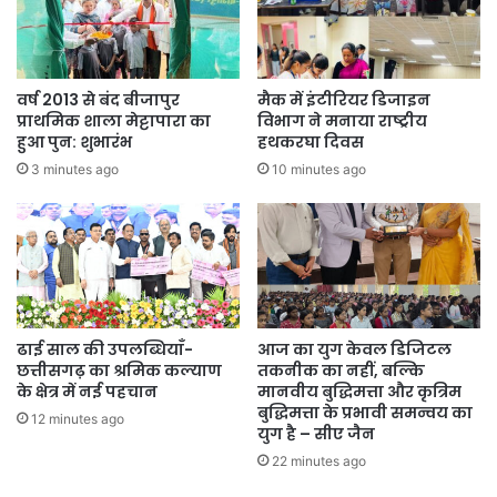
रविंद्र गबेल, महापौर श्री जीवर्धन चौहान, मुख्यमंत्री के प्रमुख सचिव श्री सुबोध
कुमार सिंह, विशेष सचिव श्री रजत बंसल, आईजी श्री रामगोपाल गर्ग सहित
रायगढ़, कोरबा और जांजगीर-चांपा जिले के कलेक्टर, पुलिस अधीक्षक, डीएफओ,
वर्ष 2013 से बंद बीजापुर
मैक में इंटीरियर डिजाइन
जिला पंचायत सीईओ एवं अन्य जिला स्तरीय अधिकारी उपस्थित थे।
प्राथमिक शाला मेट्टापारा का
विभाग ने मनाया राष्ट्रीय
हुआ पुन: शुभारंभ
हथकरघा दिवस
3 minutes ago
10 minutes ago
ढाई साल की उपलब्धियाँ-
आज का युग केवल डिजिटल
छत्तीसगढ़ का श्रमिक कल्याण
तकनीक का नहीं, बल्कि
के क्षेत्र में नई पहचान
मानवीय बुद्धिमत्ता और कृत्रिम
बुद्धिमत्ता के प्रभावी समन्वय का
12 minutes ago
युग है – सीए जैन
22 minutes ago