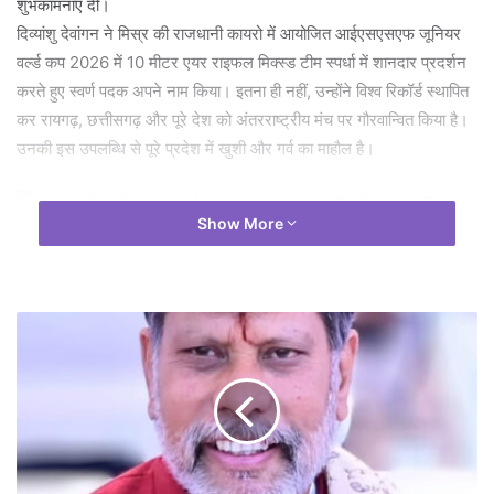
शुभकामनाएं दीं।
दिव्यांशु देवांगन ने मिस्र की राजधानी कायरो में आयोजित आईएसएसएफ जूनियर
वर्ल्ड कप 2026 में 10 मीटर एयर राइफल मिक्स्ड टीम स्पर्धा में शानदार प्रदर्शन
करते हुए स्वर्ण पदक अपने नाम किया। इतना ही नहीं, उन्होंने विश्व रिकॉर्ड स्थापित
कर रायगढ़, छत्तीसगढ़ और पूरे देश को अंतरराष्ट्रीय मंच पर गौरवान्वित किया है।
उनकी इस उपलब्धि से पूरे प्रदेश में खुशी और गर्व का माहौल है।
Show More
मुख्यमंत्री ने दिव्यांशु की माता-पिता और दादी से भी मुलाकात की तथा दिव्यांशु की
सफलता के लिए उन्हें बधाई दी। उन्होंने कहा कि दिव्यांशु की उपलब्धि पूरे प्रदेश के
लिए गर्व का विषय है। उन्होंने कहा कि दिव्यांशु ने अपनी मेहनत, अनुशासन और
लगन से यह साबित कर दिया है कि छोटे शहरों की प्रतिभाएं भी विश्व मंच पर देश का
नाम रोशन कर सकती हैं। मुख्यमंत्री ने कहा कि राज्य सरकार खेल प्रतिभाओं को
हर संभव प्रोत्साहन देने के लिए प्रतिबद्ध है।
इस अवसर पर प्रदेश के वित्त मंत्री एवं रायगढ़ विधायक श्री ओ.पी.चौधरी ने भी
दिव्यांशु देवांगन को बधाई देते हुए कहा कि उन्होंने अपनी मेहनत और प्रतिभा के दम
पर छत्तीसगढ़ का नाम देश और विदेश में ऊंचा किया है। उन्होंने कहा कि दिव्यांशु