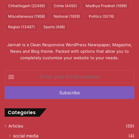
Chhattisgarh
(22495)
Crime
(4450)
Madhya Pradesh
(1699)
Miscellaneous
(1958)
National
(1826)
Politics
(3076)
Region
(13467)
Sports
(496)
Jannah is a Clean Responsive WordPress Newspaper, Magazine,
News and Blog theme. Packed with options that allow you to
completely customize your website to your needs.
Enter
your
Email
address
Categories
Articles
(59)
social media
(4)