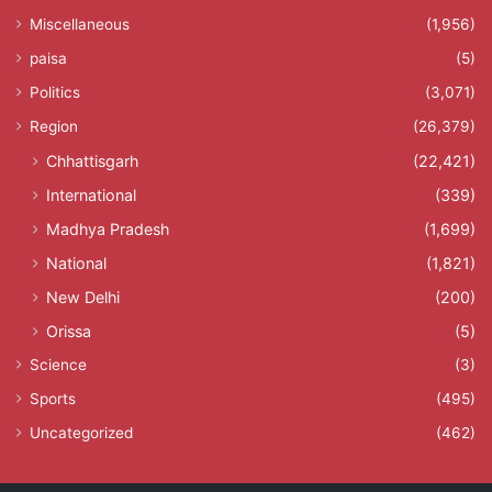
Miscellaneous
(1,956)
paisa
(5)
Politics
(3,071)
Region
(26,379)
Chhattisgarh
(22,421)
International
(339)
Madhya Pradesh
(1,699)
National
(1,821)
New Delhi
(200)
Orissa
(5)
Science
(3)
Sports
(495)
Uncategorized
(462)