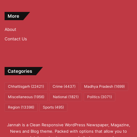
More
About
Contact Us
Categories
Chhattisgarh
(22421)
Crime
(4437)
Madhya Pradesh
(1699)
Miscellaneous
(1956)
National
(1821)
Politics
(3071)
Region
(13396)
Sports
(495)
Jannah is a Clean Responsive WordPress Newspaper, Magazine,
News and Blog theme. Packed with options that allow you to