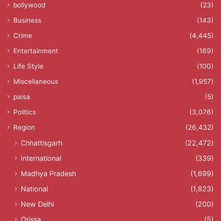
bollywood
(23)
Business
(143)
Crime
(4,445)
Entertainment
(169)
Life Style
(100)
Miscellaneous
(1,957)
paisa
(5)
Politics
(3,076)
Region
(26,432)
Chhattisgarh
(22,472)
International
(339)
Madhya Pradesh
(1,699)
National
(1,823)
New Delhi
(200)
Orissa
(5)