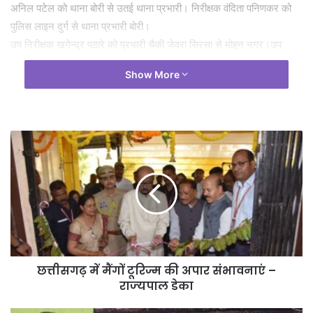
अनिल पटेल को थाना बोरी से उतई थाना प्रभारी। निरीक्षक वंदिता पनिणकर को
पुलिस लाइन दुर्ग से थाना प्रभारी बोरी।
उप निरीक्षक खगेन्द्र पठारे को प्रभारी चैकी जेवरा सिरसा से मोहन नगर।उप
निरीक्षक पारस ठाकुर को थाना प्रभारी अण्डा से थाना सुपेला।उनि श्रीराम पेंड्रो
Show More
थाना धमधा से थाना उतई। उप निरीक्षक प्रमोद सिन्हा को उतई से थाना धमधा।
उप निरीक्षक समित मिश्रा को थाना उतई से थाना धमधा।
बिलासपुर में भी निरीक्षकों के तबादले
लिस्ट में निरीक्षक निलेश पाण्डेय को कार्यालय पुलिस अधीक्षक बिलासपुर से कार्यालय
पुलिस अधीक्षक बिलासपुर की सम्बद्धता समाप्त कर थाना रतनपुर भेजा गया है।
निरीक्षक उमेश साहू को थाना अजाक से थाना सकरी भेजा गया।
निरीक्षक विजय चैधरी को थाना सकरी से कार्यालय पुलिस अधीक्षक बिलासपुर भेजा
गया।
निरीक्षक राजश्री दामू को थाना कोनी से कार्यालय नगर पुलिस अधीक्षक कोतवाली।
छत्तीसगढ़ में मैंगों टूरिज्म की अपार संभावनाएं –
निरीक्षक अवनीश पासवान को रक्षित केंद्र बिलासपुर से थाना तखतपुर।
राज्‍यपाल डेका
निरीक्षक विवेक पाण्डेय को थाना तखतपुर से थाना कोनी।