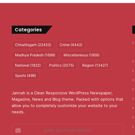
Categories
Chhattisgarh
(22453)
Crime
(4442)
Madhya Pradesh
(1699)
Miscellaneous
(1956)
National
(1822)
Politics
(3075)
Region
(13427)
Sports
(496)
Jannah is a Clean Responsive WordPress Newspaper,
Magazine, News and Blog theme. Packed with options that
allow you to completely customize your website to your
needs.
Enter
your