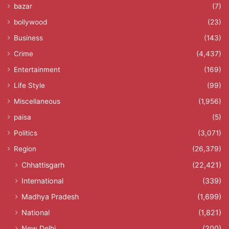
bazar
(7)
bollywood
(23)
Business
(143)
Crime
(4,437)
Entertainment
(169)
Life Style
(99)
Miscellaneous
(1,956)
paisa
(5)
Politics
(3,071)
Region
(26,379)
Chhattisgarh
(22,421)
International
(339)
Madhya Pradesh
(1,699)
National
(1,821)
New Delhi
(200)