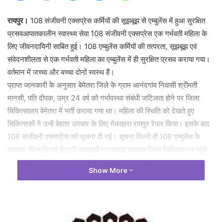
रायपुर।
108 संजीवनी एक्सप्रेस कर्मियों की सूझबूझ से एम्बुलेंस में हुआ सुरक्षित
प्रसवआपातकालीन स्वास्थ्य सेवा 108 संजीवनी एक्सप्रेस एक गर्भवती महिला के
लिए जीवनदायिनी साबित हुई। 108 एम्बुलेंस कर्मियों की तत्परता, सूझबूझ एवं
संवेदनशीलता से एक गर्भवती महिला का एम्बुलेंस में ही सुरक्षित प्रसव कराया गया।
वर्तमान में जच्चा और बच्चा दोनों स्वस्थ हैं।
प्राप्त जानकारी के अनुसार बेमेतरा जिले के ग्राम आनंदगांव निवासी श्रीमती
मानसी, पति दीपक, उम्र 24 वर्ष को गर्भावस्था संबंधी जटिलता होने पर जिला
चिकित्सालय बेमेतरा में भर्ती कराया गया था। महिला की स्थिति को देखते हुए
चिकित्सकों ने उन्हें बेहतर उपचार के लिए मेकाहारा रायपुर रेफर किया। इसके बाद
108 संजीवनी एक्सप्रेस को सूचना दी गई। सूचना मिलते ही 108 एम्बुलेंस के
पायलट नीलमणि एवं ईएमटी कलावती गायकवाड़ तत्काल जिला चिकित्सालय पहुंचे
और गर्भवती महिला को एम्बुलेंस में शिफ्ट कर रायपुर के लिए रवाना हुए।
Show More
रायपुर पहुंचने से पहले धरसीवां के आसपास महिला को अचानक तेज प्रसव पीड़ा
शुरू हो गई। स्थिति की गंभीरता को देखते हुए ईएमटी कलावती गायकवाड़ ने
परिजनों की सहमति एवं पायलट नीलमणि के सहयोग से एम्बुलेंस में ही प्रसव कराने
का निर्णय लिया। ईएमटी द्वारा सभी आवश्यक चिकित्सकीय प्रक्रियाओं एवं