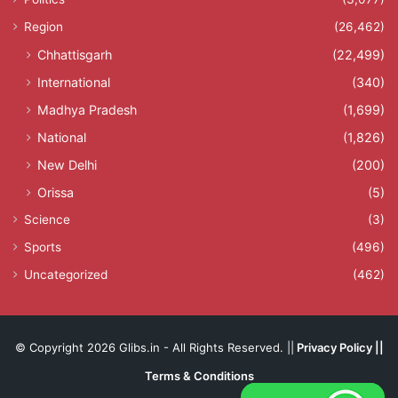
Region
(26,462)
Chhattisgarh
(22,499)
International
(340)
Madhya Pradesh
(1,699)
National
(1,826)
New Delhi
(200)
Orissa
(5)
Science
(3)
Sports
(496)
Uncategorized
(462)
© Copyright 2026 Glibs.in - All Rights Reserved. ||
Privacy Policy
||
Terms & Conditions