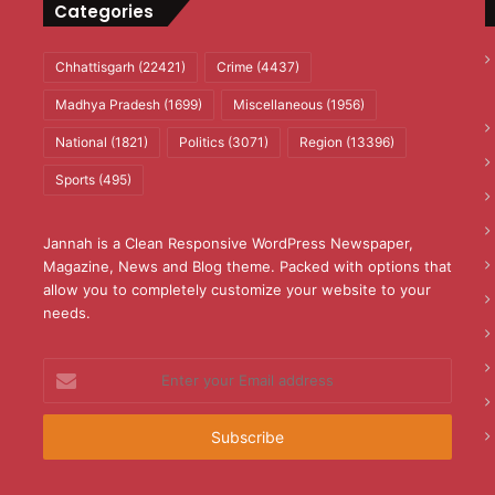
Categories
Chhattisgarh
(22421)
Crime
(4437)
Madhya Pradesh
(1699)
Miscellaneous
(1956)
National
(1821)
Politics
(3071)
Region
(13396)
Sports
(495)
Jannah is a Clean Responsive WordPress Newspaper,
Magazine, News and Blog theme. Packed with options that
allow you to completely customize your website to your
needs.
Enter
your
Email
address