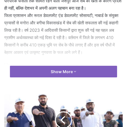
पारंपरिक फसलों तक सीमित रहने वाला जशपुर आज सेब की खेती के कारण प्रदेश
ही नहीं, बल्कि देशभर में अपनी अलग पहचान बना रहा है।
जिला प्रशासन और रूरल डेवलपमेंट एंड डेवलपमेंट सोसायटी, नाबार्ड के संयुक्त
प्रयासों से मनोरा और बगीचा विकासखंड में सेब की खेती सफलता की नई कहानी
लिख रही है। वर्ष 2023 में आदिवासी किसानों द्वारा शुरू की गई यह पहल अब
ग्रामीण अर्थव्यवस्था को नई दिशा दे रही है। वर्तमान में जिले के लगभग 410
किसानों ने करीब 410 एकड़ भूमि पर सेब के पौधे लगाए हैं और इस वर्ष पौधों में
बेहतर आकार एवं उत्कृष्ट गुणवत्ता के फल आने लगे हैं।
Show More
जशपुर के किसानों का कहना है कि यहां उत्पादित सेब स्वाद और गुणवत्ता में कश्मीर
तथा हिमाचल प्रदेश के सेबों से किसी भी मायने में कम नहीं हैं। मनोरा और बगीचा
विकासखंड का अनुकूल तापमान और जलवायु सेब की खेती के लिए बेहद उपयुक्त
साबित हो रही है। शैला, छतौरी, करदना तथा आसपास के गांवों में बड़े पैमाने पर सेब
की खेती की जा रही है। वहीं बगीचा विकासखंड के ग्राम छिछली में भी किसानों ने
सेब उत्पादन से नई संभावनाओं के द्वार खोले हैं। फल उत्पादन को अपनाने से
किसानों के जीवन स्तर में उल्लेखनीय बदलाव आया है। अब किसान पारंपरिक खेती
के साथ बागवानी आधारित खेती से अधिक आय अर्जित कर आर्थिक रूप से मजबूत