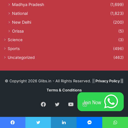
Madhya Pradesh
(1,699)
National
(1,823)
New Delhi
(200)
Orissa
(5)
Science
(3)
Sports
(496)
Uncategorized
(462)
© Copyright 2026 Glibs.in - All Rights Reserved. ||
Privacy Policy
||
Terms & Conditions
Facebook
Twitter
YouTube
Instagram