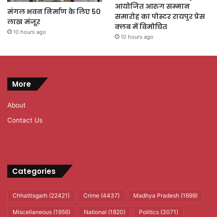
आयोजित आरुग सम्मान
मंगल भवन निर्माण के लिए 50
समारोह का पोस्टर रायपुर प्रेस
लाख मंजूर
क्लब में विमोचित
10 hours ago
10 hours ago
More
About
Contact Us
Categories
Chhattisgarh
(22421)
Crime
(4437)
Madhya Pradesh
(1699)
Miscellaneous
(1956)
National
(1820)
Politics
(3071)