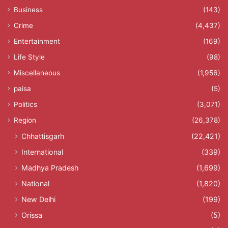
Business
(143)
Crime
(4,437)
Entertainment
(169)
Life Style
(98)
Miscellaneous
(1,956)
paisa
(5)
Politics
(3,071)
Region
(26,378)
Chhattisgarh
(22,421)
International
(339)
Madhya Pradesh
(1,699)
National
(1,820)
New Delhi
(199)
Orissa
(5)