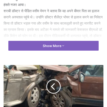
हंसते नजर आया।
शराबी डॉक्टर से पीडित वसीम मेमन ने बताया कि वह अपने बीमार पिता का इलाज
कराने अस्पताल पहुंचे थे। उन्होंने डॉक्टर शैलेंद्र भोयर से इलाज करने का निवेदन
किया तो डॉक्टर भड़क गया और वसीम के साथ बदसलूकी करते हुए मारपीट करने
का प्रयास कियाा। इसके बाद अटेंडर ने मामले की जानकारी केशकाल बीएमओ डॉ.
डीके बिसेन को फोन पर दी। इस दौरान मीडियाकर्मी भी अस्पताल पहुंचे, तो डॉक्टर
उनके साथ भी हाथापाई करने की कोशिश की। वहीं, सूचना मिलने पर पुलिस मौके
Show More
पर पहुंची और उसे हिरासत में लेकर थाने ले गई। इस दौरान वह पुलिसकर्मियों से
छुड़ाकर जाने की कोशिश करता नजर आया। इस पूरे मामले में वसीम मेमन थाने में
आरोपी डॉक्टर के खिलाफ शिकायत दर्ज कराई है, जिस पर पुलिस ने जांच कर रही
है।
स्टाफ नर्स कांति मंडावी ने बताया कि डॉक्टर भोयर अक्सर शराब के नशे में
अस्पताल पहुंचते हैं। कई बार उन्हें समझाने को कोशिश की गई। सीनियर
अधिकारियों को भी सूचना दी गई, लेकिन उनके व्यवहार में कोई सुधार नहीं आया।
ब्लॉक मेडिकल ऑफिसर डॉक्टर डीके बिसेन ने बताया कि डॉक्टर भोयर के खिलाफ
पहले भी शराब के नशे में ड्यूटी करने की शिकायतें मिली थीं। उन्हें नोटिस भी जारी
किया गया था, लेकिन कोई सुधार नहीं हुआ। आज के मामले की जानकारी उच्च