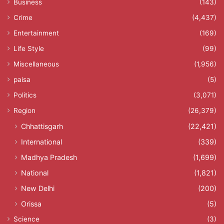
Business
(143)
Crime
(4,437)
Entertainment
(169)
Life Style
(99)
Miscellaneous
(1,956)
paisa
(5)
Politics
(3,071)
Region
(26,379)
Chhattisgarh
(22,421)
International
(339)
Madhya Pradesh
(1,699)
National
(1,821)
New Delhi
(200)
Orissa
(5)
Science
(3)