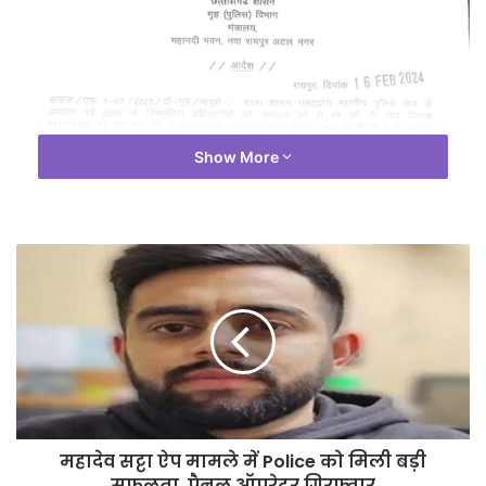
Show More
महादेव सट्टा ऐप मामले में Police को मिली बड़ी
सफलता, पैनल ऑपरेटर गिरफ्तार